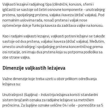
Valjkasti lezajevi radijalnog tipa (cilindrični, konusni, sferni i
igličasti) se sastoje od četiri osnovne komponente - unutrašnjeg
prstena, spoljašnjeg prstena, valjaka i kaveza (držač valjaka). Pod
normalnim uslovima rada, nosači prstena i valjak nose
opterećenje dok je funkcija kaveza da zadržava valjke na konusu.
Kao i radijalni valjkasti lezajevi, valjkasti potisni ležajevi se takođe
sastoje od dva prstena, valjaka i kaveza (držač valjaka). Međutim,
umesto unutrašnjeg i spoljašnjeg prstena koncentričnog prema
osi rotacije, oni imaju dva prstena koja su potporna podloška sa
obe strane valjka.
Dimenzije valjkastih ležajeva
Važne dimenzije koje treba uzeti u obzir prilikom određivanja
ležajeva su:
Unutrašnjost (šupljina) - Industrija ležajeva koristi standardni
sistem brojčanih oznaka za radijalne ležajeve sa metričkim
prečnicima. Za šupljine oznake veličine 04 i više - pomnožite sa 5