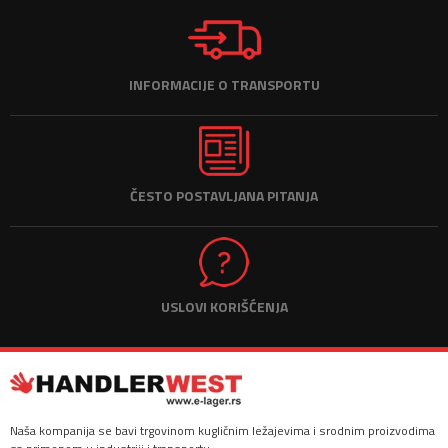
INFORMACIJE O TRANSPORTU
Dvokomponentni lepak - benefiti korišćenja
ČESTO POSTAVLJANA PITANJA
Sve što ste želeli da znate o ležajevima (lagerima)
USLOVI KORIŠĆENJA
Kuglični ležajevi - primena
Naša kompanija se bavi trgovinom kugličnim ležajevima i srodnim proizvodima