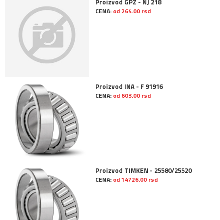
Proizvod GPZ - NJ 218
CENA:
od 264.00 rsd
Proizvod INA - F 91916
CENA:
od 603.00 rsd
Proizvod TIMKEN - 25580/25520
CENA:
od 14726.00 rsd
Bačvasti ležajevi i bačvasti aksijalni ležajevi