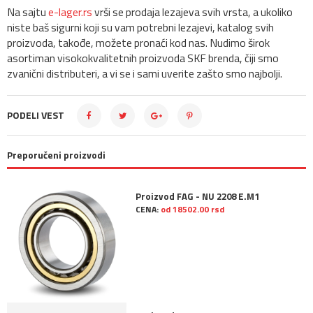
Na sajtu
e-lager.rs
vrši se prodaja lezajeva svih vrsta, a ukoliko
niste baš sigurni koji su vam potrebni lezajevi, katalog svih
proizvoda, takođe, možete pronaći kod nas. Nudimo širok
asortiman visokokvalitetnih proizvoda SKF brenda, čiji smo
zvanični distributeri, a vi se i sami uverite zašto smo najbolji.
PODELI VEST
Preporučeni proizvodi
Proizvod FAG - NU 2208 E.M1
CENA:
od 18502.00 rsd