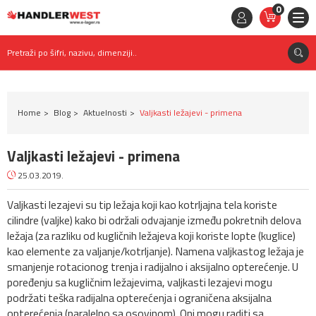
0
STAVKE
0,
00
RSD
Pretraži po šifri, nazivu, dimenziji..
Home
Blog
Aktuelnosti
Valjkasti ležajevi - primena
Valjkasti ležajevi - primena
25.03.2019.
Valjkasti lezajevi su tip ležaja koji kao kotrljajna tela koriste
cilindre (valjke) kako bi održali odvajanje između pokretnih delova
ležaja (za razliku od kugličnih ležajeva koji koriste lopte (kuglice)
kao elemente za valjanje/kotrljanje). Namena valjkastog ležaja je
smanjenje rotacionog trenja i radijalno i aksijalno opterećenje. U
poređenju sa kugličnim ležajevima, valjkasti lezajevi mogu
podržati teška radijalna opterećenja i ograničena aksijalna
opterećenja (paralelno sa osovinom). Oni mogu raditi sa