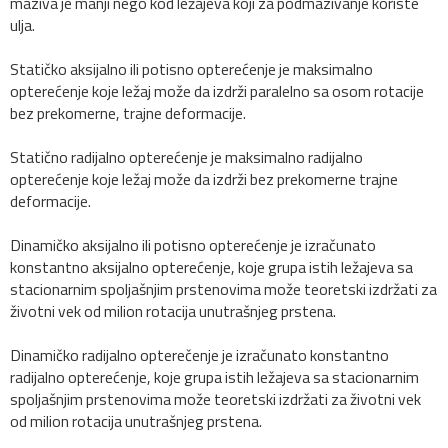
maziva je manji nego kod ležajeva koji za podmazivanje koriste
ulja.
Statičko aksijalno ili potisno opterećenje je maksimalno
opterećenje koje ležaj može da izdrži paralelno sa osom rotacije
bez prekomerne, trajne deformacije.
Statično radijalno opterećenje je maksimalno radijalno
opterećenje koje ležaj može da izdrži bez prekomerne trajne
deformacije.
Dinamičko aksijalno ili potisno opterećenje je izračunato
konstantno aksijalno opterećenje, koje grupa istih ležajeva sa
stacionarnim spoljašnjim prstenovima može teoretski izdržati za
životni vek od milion rotacija unutrašnjeg prstena.
Dinamičko radijalno opterečenje je izračunato konstantno
radijalno opterećenje, koje grupa istih ležajeva sa stacionarnim
spoljašnjim prstenovima može teoretski izdržati za životni vek
od milion rotacija unutrašnjeg prstena.