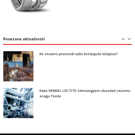
Precizni jednoredni kuglični ležajevi sa kosim dodirom
Povezane aktualnosti
Ko stvarno proizvodi vaše kotrljajuće ležajeve?
Kako HENKEL LOCTITE tehnologijom obuzdati razornu
snagu fluida
Kuglični ležajevi - vrste i namene