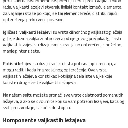
profilisani da ravnomerno raspoređuju teret preko valjka. Tokom
rada, valjkasti lezajevi stvaraju linijski kontakt između elementa
za valjanje i staze po kojoj se taj element kreće, distribuirajući
opterećenja preko veće površine.
Igličasti valjkasti ležajevi
su vrsta cilindričnog valjkastog ležaja
gdje je dužina valjka znatno veća od njegovog prečnika. Igličasti
valjkasti lezajevi su dizajnirani za radijalno opterećenje, poželjno,
manjeg intenziteta.
Potisni ležajevi
su dizajnirani za čista potisna opterećenja, a
mogu raditi i kada ima radijalnog opterećenja. Ova vrsta
valjkastih ležajeva koristi kao kotrljajna tela iste valjke koje
koriste i druge vrste valjkastih ležajeva.
Na našem sajtu možete pronaći sve vrste delatnosti pomenutih
ležajeva, a ako se dvoumite koji su vam potrebni lezajevi, katalog
svih proizvoda je, takođe, dostupan.
Komponente valjkastih ležajeva