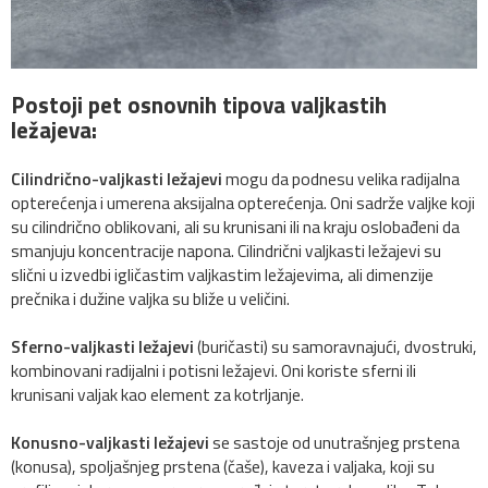
Postoji pet osnovnih tipova valjkastih
ležajeva:
Cilindrično-valjkasti ležajevi
mogu da podnesu velika radijalna
opterećenja i umerena aksijalna opterećenja. Oni sadrže valjke koji
su cilindrično oblikovani, ali su krunisani ili na kraju oslobađeni da
smanjuju koncentracije napona. Cilindrični valjkasti ležajevi su
slični u izvedbi igličastim valjkastim ležajevima, ali dimenzije
prečnika i dužine valjka su bliže u veličini.
Sferno-valjkasti ležajevi
(buričasti) su samoravnajući, dvostruki,
kombinovani radijalni i potisni ležajevi. Oni koriste sferni ili
krunisani valjak kao element za kotrljanje.
Konusno-valjkasti ležajevi
se sastoje od unutrašnjeg prstena
(konusa), spoljašnjeg prstena (čaše), kaveza i valjaka, koji su