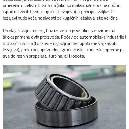
umerenim i velikim brzinama (iako su maksimalne brzine obično
ispod najvećih brzina kugličnih ležajeva). U principu, valjkasti
lezajevi nude veće nosivosti od kugličnih ležajeva iste veličine.
Prodaja lezajeva ovog tipa izuzetno je visoko, s obzirom na
široku primenu ovih proizvoda. Počev od automobilske industrije i
motornih vozila (točkovi - najbolji primer upotrebe valjkastih
ležajeva), preko poljoprivredne, građevinske i rudarske opreme pa
sve do raznih propelera, turbina, ali i robota.