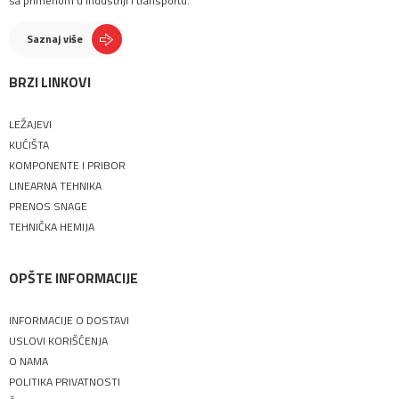
sa primenom u industriji i transportu.
Zašto je SKF dobar izbor
Saznaj više
BRZI LINKOVI
Ispravno održavanje ležajeva
LEŽAJEVI
KUĆIŠTA
KOMPONENTE I PRIBOR
LINEARNA TEHNIKA
PRENOS SNAGE
TEHNIČKA HEMIJA
Na šta treba paziti kad se ležaj demontira?
OPŠTE INFORMACIJE
INFORMACIJE O DOSTAVI
Radijalni kuglični ležajevi
USLOVI KORIŠĆENJA
O NAMA
POLITIKA PRIVATNOSTI