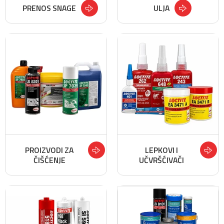
PRENOS SNAGE
ULJA
PROIZVODI ZA
LEPKOVI I
ČIŠĆENJE
UČVRŠĆIVAČI