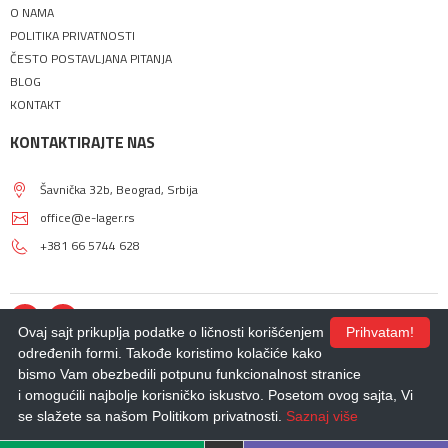
O NAMA
POLITIKA PRIVATNOSTI
ČESTO POSTAVLJANA PITANJA
BLOG
KONTAKT
KONTAKTIRAJTE NAS
Šavnička 32b, Beograd, Srbija
office@e-lager.rs
+381 66 5744 628
Ovaj sajt prikuplja podatke o ličnosti korišćenjem
Prihvatam!
određenih formi. Takođe koristimo kolačiće kako
bismo Vam obezbedili potpunu funkcionalnost stranice
© 2018 - 2026 |
E-LAGER
. Sva prava zadržana.
Izdrada Internet prodavnice
,
Izrada sajta
,
Izrada mobilnih aplikacija
i
SEO
i omogućili najbolje korisničko iskustvo. Posetom ovog sajta, Vi
optimizacija sajta
- *nbgteam.com
se slažete sa našom Politikom privatnosti.
Saznaj više