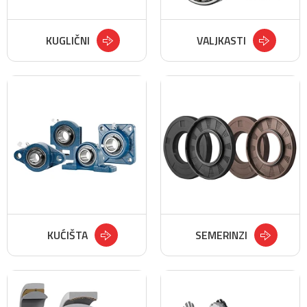
KUGLIČNI
VALJKASTI
KUĆIŠTA
SEMERINZI