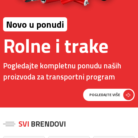
Novo u ponudi
Rolne i trake
Pogledajte kompletnu ponudu naših
proizvoda za transportni program
POGLEDAJTE VIŠE
SVI
BRENDOVI