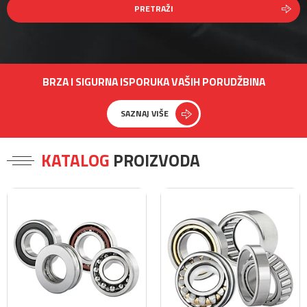
PRETRAŽI
BRZA I SIGURNA ISPORUKA VAŠIH PORUDŽBINA
SAZNAJ VIŠE
KATALOG
PROIZVODA