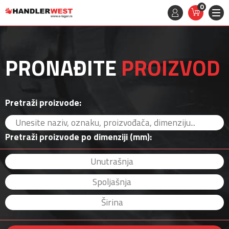
0
STAVKE
0,
00
RSD
PRONAĐITE
PROIZVOD
Pretraži proizvode:
Pretraži proizvode po dimenziji (mm):