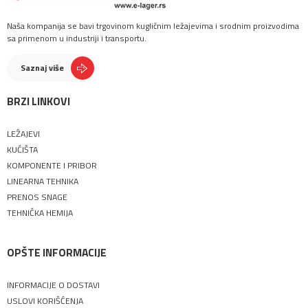
Naša kompanija se bavi trgovinom kugličnim ležajevima i srodnim proizvodima
sa primenom u industriji i transportu.
Saznaj više
BRZI LINKOVI
LEŽAJEVI
KUĆIŠTA
KOMPONENTE I PRIBOR
LINEARNA TEHNIKA
PRENOS SNAGE
TEHNIČKA HEMIJA
OPŠTE INFORMACIJE
INFORMACIJE O DOSTAVI
USLOVI KORIŠĆENJA