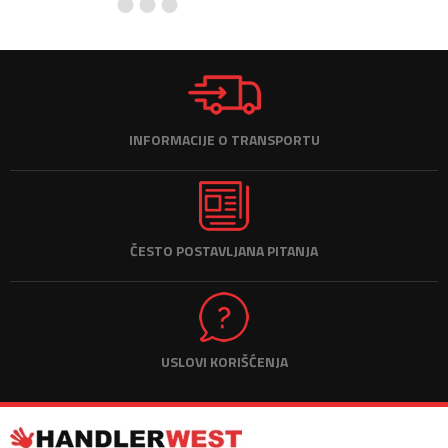
INFORMACIJE O TRANSPORTU
ČESTO POSTAVLJANA PITANJA
USLOVI KORIŠĆENJA