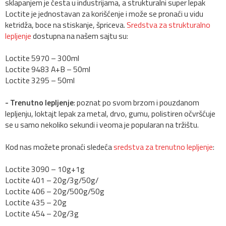
sklapanjem je česta u industrijama, a strukturalni super lepak
Loctite je jednostavan za korišćenje i može se pronaći u vidu
ketridža, boce na stiskanje, špriceva.
Sredstva za strukturalno
lepljenje
dostupna na našem sajtu su:
Loctite 5970 – 300ml
Loctite 9483 A+B – 50ml
Loctite 3295 – 50ml
- Trenutno lepljenje
: poznat po svom brzom i pouzdanom
lepljenju, loktajt lepak za metal, drvo, gumu, polistiren očvršćuje
se u samo nekoliko sekundi i veoma je popularan na tržištu.
Kod nas možete pronaći sledeća
sredstva za trenutno lepljenje
:
Loctite 3090 – 10g+1g
Loctite 401 – 20g/3g/50g/
Loctite 406 – 20g/500g/50g
Loctite 435 – 20g
Loctite 454 – 20g/3g