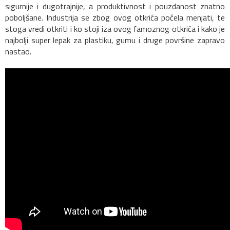
sigurnije i dugotrajnije, a produktivnost i pouzdanost znatno
poboljšane. Industrija se zbog ovog otkrića počela menjati, te
stoga vredi otkriti i ko stoji iza ovog famoznog otkrića i kako je
najbolji super lepak za plastiku, gumu i druge površine zapravo
nastao.