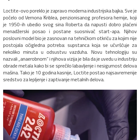
Loctite-ovo poreklo je zapravo moderna industrijska bajka. Sve je
počelo od Vernona Кriblea, penzionisanog profesora hemije, koji
je 1950-ih ubedio svog sina Roberta da napusti dobro plaćeni
menadžerski posao i postane suosnivač start-apa. Njihov
poslovni model bio je zasnovan na tehničkom otkriću za kojim nije
postojala očigledna potreba: supstanca koja se učvršćuje za
nekoliko minuta u odsustvu vazduha. Novu tehnologiju su
nazvali „anaerobnom“ i njihova vizija je bila da je uvedu u industriju
obrade metala kako bi se sprečilo labavljenje i nesigurnost delova
mašina. Tako je 10 godina kasnije, Loctite postao najsavremenije
sredstvo za lepljenje i zaptivanje metalnih delova.