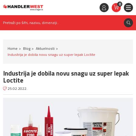
0
STAVKE
0,
00
RSD
Pretraži po šifri, nazivu, dimenziji..
Home
Blog
Aktuelnosti
Industrija je dobila novu snagu uz super lepak Loctite
Industrija je dobila novu snagu uz super lepak
Loctite
25.02.2022.