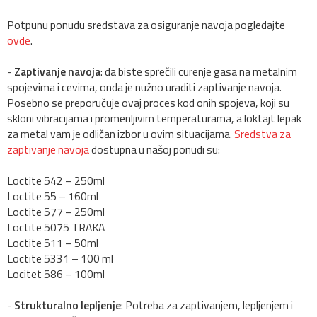
Potpunu ponudu sredstava za osiguranje navoja pogledajte
ovde
.
-
Zaptivanje navoja
: da biste sprečili curenje gasa na metalnim
spojevima i cevima, onda je nužno uraditi zaptivanje navoja.
Posebno se preporučuje ovaj proces kod onih spojeva, koji su
skloni vibracijama i promenljivim temperaturama, a loktajt lepak
za metal vam je odličan izbor u ovim situacijama.
Sredstva za
zaptivanje navoja
dostupna u našoj ponudi su:
Loctite 542 – 250ml
Loctite 55 – 160ml
Loctite 577 – 250ml
Loctite 5075 TRAKA
Loctite 511 – 50ml
Loctite 5331 – 100 ml
Locitet 586 – 100ml
-
Strukturalno lepljenje
: Potreba za zaptivanjem, lepljenjem i