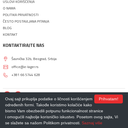
USLOVI KORIŠĆENJA
O NAMA
POLITIKA PRIVATNOSTI
ČESTO POSTAVLJANA PITANJA
BLOG
KONTAKT
KONTAKTIRAJTE NAS
Šavnička 32b, Beograd, Srbija
office@e-lager.rs
+381 66 5744 628
Ovaj sajt prikuplja podatke o ličnosti korišćenjem
Prihvatam!
određenih formi. Takođe koristimo kolačiće kako
bismo Vam obezbedili potpunu funkcionalnost stranice
© 2018 - 2026 |
E-LAGER
. Sva prava zadržana.
i omogućili najbolje korisničko iskustvo. Posetom ovog sajta, Vi
Izdrada Internet prodavnice
,
Izrada sajta
,
Izrada mobilnih aplikacija
i
SEO
optimizacija sajta
- *nbgteam.com
se slažete sa našom Politikom privatnosti.
Saznaj više