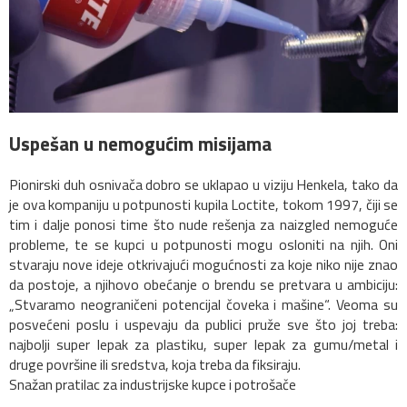
Uspešan u nemogućim misijama
Pionirski duh osnivača dobro se uklapao u viziju Henkela, tako da
je ova kompaniju u potpunosti kupila Loctite, tokom 1997, čiji se
tim i dalje ponosi time što nude rešenja za naizgled nemoguće
probleme, te se kupci u potpunosti mogu osloniti na njih. Oni
stvaraju nove ideje otkrivajući mogućnosti za koje niko nije znao
da postoje, a njihovo obećanje o brendu se pretvara u ambiciju:
„Stvaramo neograničeni potencijal čoveka i mašine“. Veoma su
posvećeni poslu i uspevaju da publici pruže sve što joj treba:
najbolji super lepak za plastiku, super lepak za gumu/metal i
druge površine ili sredstva, koja treba da fiksiraju.
Snažan pratilac za industrijske kupce i potrošače