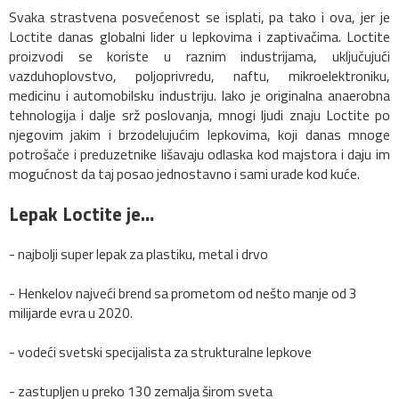
Svaka strastvena posvećenost se isplati, pa tako i ova, jer je
Loctite danas globalni lider u lepkovima i zaptivačima. Loctite
proizvodi se koriste u raznim industrijama, uključujući
vazduhoplovstvo, poljoprivredu, naftu, mikroelektroniku,
medicinu i automobilsku industriju. Iako je originalna anaerobna
tehnologija i dalje srž poslovanja, mnogi ljudi znaju Loctite po
njegovim jakim i brzodelujućim lepkovima, koji danas mnoge
potrošače i preduzetnike lišavaju odlaska kod majstora i daju im
mogućnost da taj posao jednostavno i sami urade kod kuće.
Lepak Loctite je…
- najbolji super lepak za plastiku, metal i drvo
- Henkelov najveći brend sa prometom od nešto manje od 3
milijarde evra u 2020.
- vodeći svetski specijalista za strukturalne lepkove
- zastupljen u preko 130 zemalja širom sveta