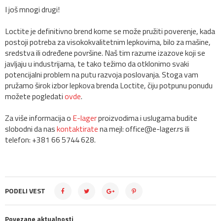
I još mnogi drugi!
Loctite je definitivno brend kome se može pružiti poverenje, kada
postoji potreba za visokokvalitetnim lepkovima, bilo za mašine,
sredstva ili određene površine. Naš tim razume izazove koji se
javljaju u industrijama, te tako težimo da otklonimo svaki
potencijalni problem na putu razvoja poslovanja. Stoga vam
pružamo širok izbor lepkova brenda Loctite, čiju potpunu ponudu
možete pogledati
ovde
.
Za više informacija o
E-lager
proizvodima i uslugama budite
slobodni da nas
kontaktirate
na mejl: office@e-lager.rs ili
telefon: +381 66 5744 628.
PODELI VEST
Povezane aktualnosti