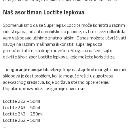
Naš asortiman Loctite lepkova
Spomenuli smo da se Super lepak Loctite može koristiti u raznim
industrijama, od automobilske do papirne, i s tim u vezi odlučili da
vam vaš posao učinimo znatno lakšim. Danas možete učvršćivati
navoje na raznim mašinama ili koristiti super lepak za
gumu/metal ili neku drugu površinu. Stoga na našem sajtu
otkrijte širok izbor Loctite lepkova, koje možete koristiti za:
-
osiguranje navoja
: labavljenje koje nastaje kod mnogih navojnih
sklopova je čest problem, koji je moguće rešiti uz upotrebu
adekvatnog sredstva, koje održava stezno opterećenje.
Popularni proizvodi za osiguranje navoja su:
Loctite 222 – 50ml
Loctite 243 – 50ml
Loctite 243 – 250ml
Loctite 262 – 50ml
…