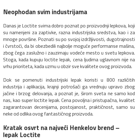
Neophodan svim industrijama
Danas je Loctite svima dobro poznat po proizvodnji lepkova, koji
su namenjeni za zaptivke, razna industrijska sredstva, kao i za
mnoge površine. Poznati su po svojoj izdržljivosti, dugotrajnosti
i čvrstoći, da bi obezbedili najbolje moguće performanse mašina,
zbog čega zaslužno i zauzimaju vodeće mesto u svetu lepkova.
Stoga, kada kupuju loctite lepak, cena ljudima uglavnom nije na
vrhu prioriteta, kada uzmu u obzir sve kvalitete ovog proizvoda.
Dok se pomenuti industrijski lepak koristi u 800 različitih
industrija i aplikacija, krajnji potrošači ga vrednuju upravo zbog
jačine i brzog delovanja, a poznat je, širom sveta ne samo kod
nas, kao super loctite lepak. Cena povoljna i pristupačna, kvalitet
zagarantovan decenijama, postojanost, praktičnost, samo su
neke od odlika ovog fantastičnog proizvoda.
Kratak osvrt na najveći Henkelov brend –
lepak Loctite