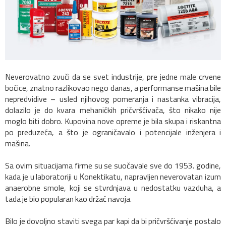
Neverovatno zvuči da se svet industrije, pre jedne male crvene
bočice, znatno razlikovao nego danas, a performanse mašina bile
nepredvidive – usled njihovog pomeranja i nastanka vibracija,
dolazilo je do kvara mehaničkih pričvršćivača, što nikako nije
moglo biti dobro. Kupovina nove opreme je bila skupa i riskantna
po preduzeća, a što je ograničavalo i potencijale inženjera i
mašina.
Sa ovim situacijama firme su se suočavale sve do 1953. godine,
kada je u laboratoriji u Кonektikatu, napravljen neverovatan izum
anaerobne smole, koji se stvrdnjava u nedostatku vazduha, a
tada je bio popularan kao držač navoja.
Bilo je dovoljno staviti svega par kapi da bi pričvršćivanje postalo