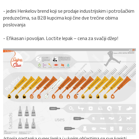
- jedini Henkelov brend koji se prodaje industrijskim i potrošačkim
preduzećima, sa B2B kupcima koji čine dve trećine obima
poslovanja
- Efikasan i povoljan. Loctite lepak – cena za svačiji džep!
Istorija nastanka super lepka i u kojim oblastima se sve koristi