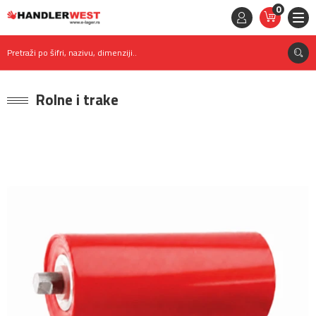
0
STAVKE
0,
00
RSD
Pretraži po šifri, nazivu, dimenziji..
Rolne i trake