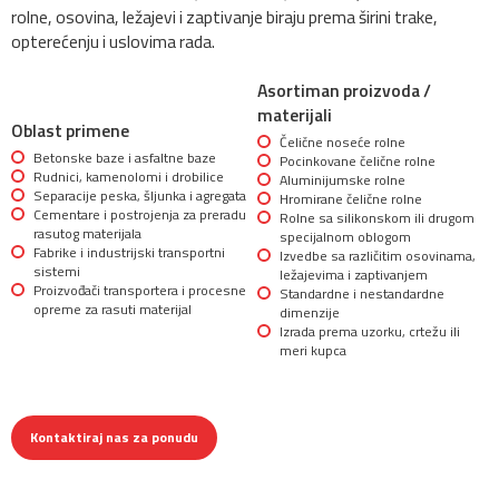
rolne, osovina, ležajevi i zaptivanje biraju prema širini trake,
opterećenju i uslovima rada.
Asortiman proizvoda /
materijali
Oblast primene
Čelične noseće rolne
Betonske baze i asfaltne baze
Pocinkovane čelične rolne
Rudnici, kamenolomi i drobilice
Aluminijumske rolne
Separacije peska, šljunka i agregata
Hromirane čelične rolne
Cementare i postrojenja za preradu
Rolne sa silikonskom ili drugom
rasutog materijala
specijalnom oblogom
Fabrike i industrijski transportni
Izvedbe sa različitim osovinama,
sistemi
ležajevima i zaptivanjem
Proizvođači transportera i procesne
Standardne i nestandardne
opreme za rasuti materijal
dimenzije
Izrada prema uzorku, crtežu ili
meri kupca
Kontaktiraj nas za ponudu