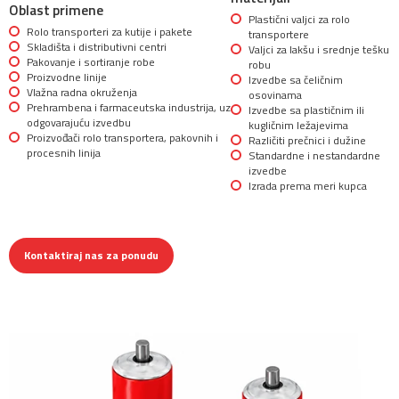
Oblast primene
Plastični valjci za rolo
Rolo transporteri za kutije i pakete
transportere
Skladišta i distributivni centri
Valjci za lakšu i srednje tešku
Pakovanje i sortiranje robe
robu
Proizvodne linije
Izvedbe sa čeličnim
Vlažna radna okruženja
osovinama
Prehrambena i farmaceutska industrija, uz
Izvedbe sa plastičnim ili
odgovarajuću izvedbu
kugličnim ležajevima
Proizvođači rolo transportera, pakovnih i
Različiti prečnici i dužine
procesnih linija
Standardne i nestandardne
izvedbe
Izrada prema meri kupca
Kontaktiraj nas za ponudu