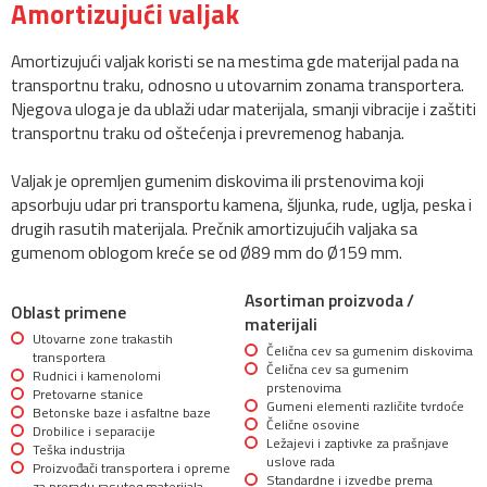
Amortizujući valjak
Amortizujući valjak koristi se na mestima gde materijal pada na
transportnu traku, odnosno u utovarnim zonama transportera.
Njegova uloga je da ublaži udar materijala, smanji vibracije i zaštiti
transportnu traku od oštećenja i prevremenog habanja.
Valjak je opremljen gumenim diskovima ili prstenovima koji
apsorbuju udar pri transportu kamena, šljunka, rude, uglja, peska i
drugih rasutih materijala. Prečnik amortizujućih valjaka sa
gumenom oblogom kreće se od Ø89 mm do Ø159 mm.
Asortiman proizvoda /
Oblast primene
materijali
Utovarne zone trakastih
Čelična cev sa gumenim diskovima
transportera
Čelična cev sa gumenim
Rudnici i kamenolomi
prstenovima
Pretovarne stanice
Gumeni elementi različite tvrdoće
Betonske baze i asfaltne baze
Čelične osovine
Drobilice i separacije
Ležajevi i zaptivke za prašnjave
Teška industrija
uslove rada
Proizvođači transportera i opreme
Standardne i izvedbe prema
za preradu rasutog materijala