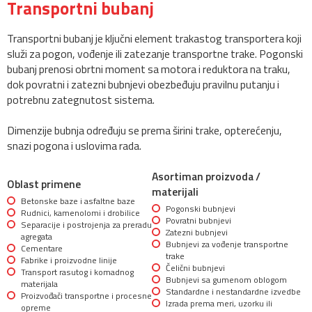
Transportni bubanj
Transportni bubanj je ključni element trakastog transportera koji
služi za pogon, vođenje ili zatezanje transportne trake. Pogonski
bubanj prenosi obrtni moment sa motora i reduktora na traku,
dok povratni i zatezni bubnjevi obezbeđuju pravilnu putanju i
potrebnu zategnutost sistema.
Dimenzije bubnja određuju se prema širini trake, opterećenju,
snazi pogona i uslovima rada.
Asortiman proizvoda /
Oblast primene
materijali
Betonske baze i asfaltne baze
Pogonski bubnjevi
Rudnici, kamenolomi i drobilice
Povratni bubnjevi
Separacije i postrojenja za preradu
Zatezni bubnjevi
agregata
Bubnjevi za vođenje transportne
Cementare
trake
Fabrike i proizvodne linije
Čelični bubnjevi
Transport rasutog i komadnog
Bubnjevi sa gumenom oblogom
materijala
Standardne i nestandardne izvedbe
Proizvođači transportne i procesne
Izrada prema meri, uzorku ili
opreme