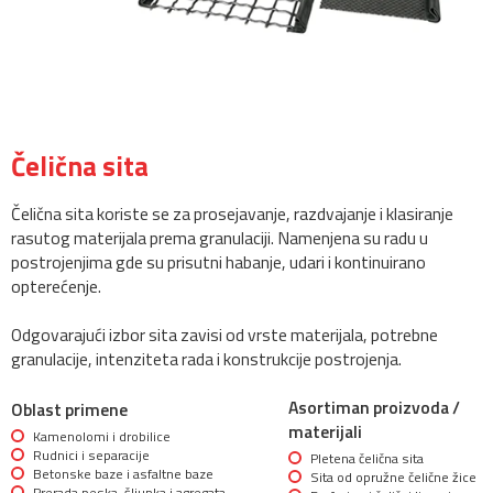
Čelična sita
Čelična sita koriste se za prosejavanje, razdvajanje i klasiranje
rasutog materijala prema granulaciji. Namenjena su radu u
postrojenjima gde su prisutni habanje, udari i kontinuirano
opterećenje.
Odgovarajući izbor sita zavisi od vrste materijala, potrebne
granulacije, intenziteta rada i konstrukcije postrojenja.
Asortiman proizvoda /
Oblast primene
materijali
Kamenolomi i drobilice
Rudnici i separacije
Pletena čelična sita
Betonske baze i asfaltne baze
Sita od opružne čelične žice
Prerada peska, šljunka i agregata