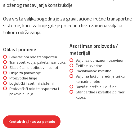
složenog rastavljanja konstrukcije.
Ova vrsta valjka pogodna je za gravitacione i ručne transportne
sisteme, kao i za linije gde je potrebna brza zamena valjaka
tokom održavanja.
Asortiman proizvoda /
Oblast primene
materijali
Gravitacioni rolo transporteri
Valjci sa opružnom osovinom
Transport kutija, paketa i sanduka
Čelične izvedbe
Skladišta i distributivni centri
Pocinkovane izvedbe
Linije za pakovanje
Valjci za lakšu i srednje tešku
Proizvodne linije
komadnu robu
Logistički i sortirni sistemi
Različiti prečnici i dužine
Proizvođači rolo transportera i
Standardne i izvedbe po meri
pakovnih linija
kupca
Kontaktiraj nas za ponudu