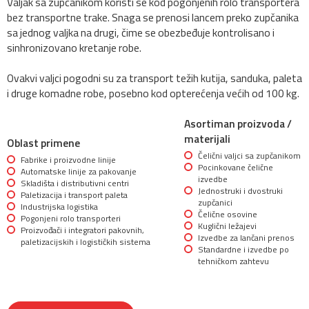
Valjak sa zupčanikom koristi se kod pogonjenih rolo transportera
bez transportne trake. Snaga se prenosi lancem preko zupčanika
sa jednog valjka na drugi, čime se obezbeđuje kontrolisano i
sinhronizovano kretanje robe.
Ovakvi valjci pogodni su za transport težih kutija, sanduka, paleta
i druge komadne robe, posebno kod opterećenja većih od 100 kg.
Asortiman proizvoda /
materijali
Oblast primene
Čelični valjci sa zupčanikom
Fabrike i proizvodne linije
Pocinkovane čelične
Automatske linije za pakovanje
izvedbe
Skladišta i distributivni centri
Jednostruki i dvostruki
Paletizacija i transport paleta
zupčanici
Industrijska logistika
Čelične osovine
Pogonjeni rolo transporteri
Kuglični ležajevi
Proizvođači i integratori pakovnih,
Izvedbe za lančani prenos
paletizacijskih i logističkih sistema
Standardne i izvedbe po
tehničkom zahtevu