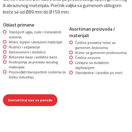
ili abrazivnog materijala. Prečnik valjka sa gumenom oblogom
kreće se od Ø89 mm do Ø159 mm.
Oblast primene
Asortiman proizvoda /
Transport uglja, rude i mineralnih
materijali
sirovina
Mokri, lepljivi i abrazivni materijali
Čelične povratne rolne sa
Rudnici i separacije
gumenim diskovima
Kamenolomi i drobilice
Rolne sa gumenim prstenovima
Betonske baze i asfaltne baze
Čelične osovine
Postrojenja za preradu rasutog
Ležajevi sa dodatnim
materijala
zaptivanjem
Proizvođači transportnih sistema za
Standardne i izvedbe po meri
tešku industriju
Kontaktiraj nas za ponudu