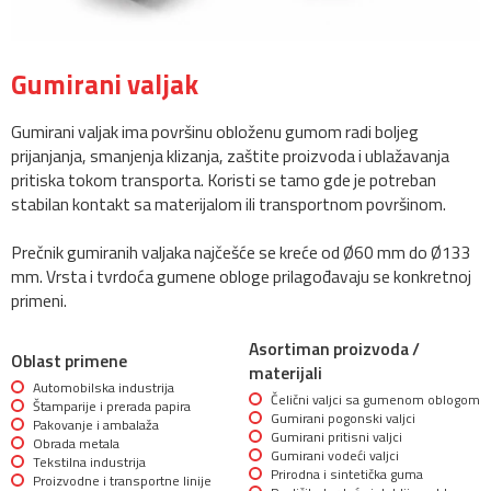
Gumirani valjak
Gumirani valjak ima površinu obloženu gumom radi boljeg
prijanjanja, smanjenja klizanja, zaštite proizvoda i ublažavanja
pritiska tokom transporta. Koristi se tamo gde je potreban
stabilan kontakt sa materijalom ili transportnom površinom.
Prečnik gumiranih valjaka najčešće se kreće od Ø60 mm do Ø133
mm. Vrsta i tvrdoća gumene obloge prilagođavaju se konkretnoj
primeni.
Asortiman proizvoda /
Oblast primene
materijali
Automobilska industrija
Čelični valjci sa gumenom oblogom
Štamparije i prerada papira
Gumirani pogonski valjci
Pakovanje i ambalaža
Gumirani pritisni valjci
Obrada metala
Gumirani vodeći valjci
Tekstilna industrija
Prirodna i sintetička guma
Proizvodne i transportne linije