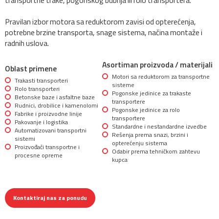
transportne trake, pogonskog bubnja ili rolo transportera.
Pravilan izbor motora sa reduktorom zavisi od opterećenja,
potrebne brzine transporta, snage sistema, načina montaže i
radnih uslova.
Asortiman proizvoda / materijali
Oblast primene
Motori sa reduktorom za transportne
Trakasti transporteri
sisteme
Rolo transporteri
Pogonske jedinice za trakaste
Betonske baze i asfaltne baze
transportere
Rudnici, drobilice i kamenolomi
Pogonske jedinice za rolo
Fabrike i proizvodne linije
transportere
Pakovanje i logistika
Standardne i nestandardne izvedbe
Automatizovani transportni
Rešenja prema snazi, brzini i
sistemi
opterećenju sistema
Proizvođači transportne i
Odabir prema tehničkom zahtevu
procesne opreme
kupca
Kontaktiraj nas za ponudu