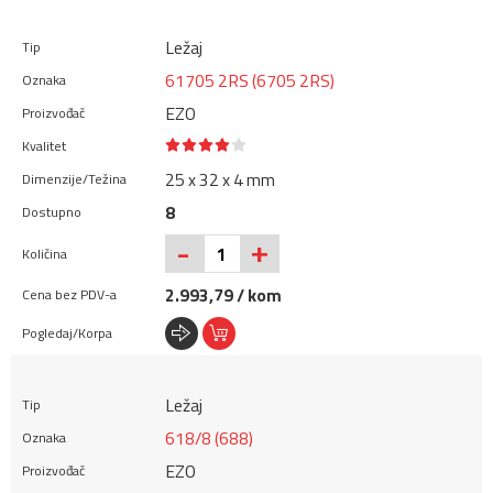
Ležaj
61705 2RS (6705 2RS)
EZO
25 x 32 x 4 mm
8
+
-
2.993,79 / kom
Ležaj
618/8 (688)
EZO