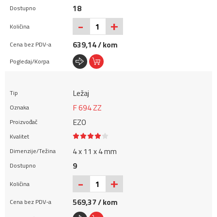
18
+
-
639,14 / kom
Ležaj
F 694 ZZ
EZO
4 x 11 x 4 mm
9
+
-
569,37 / kom