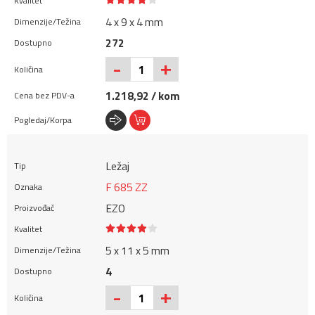
4 x 9 x 4 mm
272
+
-
1.218,92 / kom
Ležaj
F 685 ZZ
EZO
5 x 11 x 5 mm
4
+
-