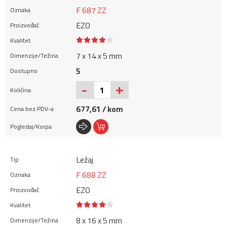
F 687 ZZ
EZO
7 x 14 x 5 mm
5
+
-
677,61 / kom
Ležaj
F 688 ZZ
EZO
8 x 16 x 5 mm