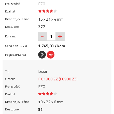
EZO
15 x 21 x 4 mm
277
+
-
1.745,83 / kom
Ležaj
F 61900 ZZ (F6900 ZZ)
EZO
10 x 22 x 6 mm
32