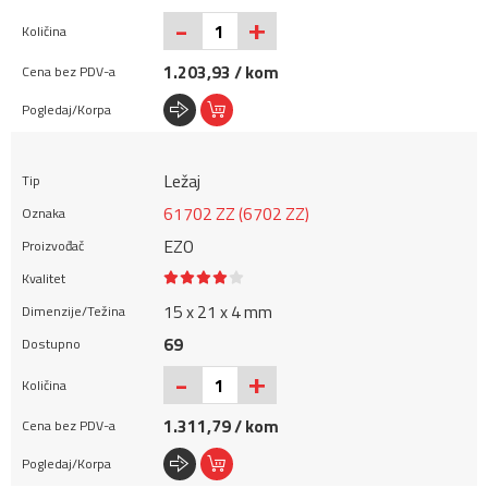
+
-
1.203,93 / kom
Ležaj
61702 ZZ (6702 ZZ)
EZO
15 x 21 x 4 mm
69
+
-
1.311,79 / kom