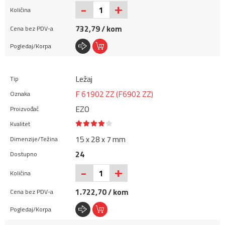
+
-
732,79 / kom
Ležaj
F 61902 ZZ (F6902 ZZ)
EZO
15 x 28 x 7 mm
24
+
-
1.722,70 / kom