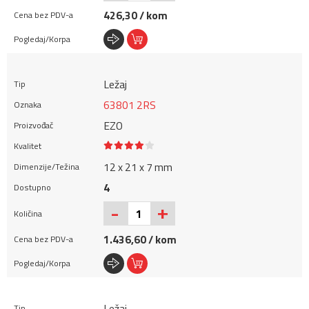
426,30 / kom
Ležaj
63801 2RS
EZO
12 x 21 x 7 mm
4
+
-
1.436,60 / kom
Ležaj