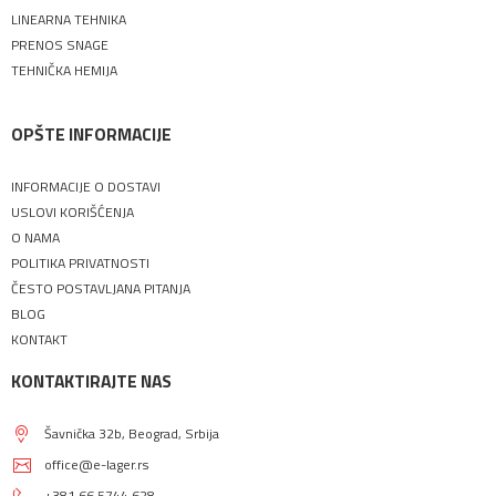
LINEARNA TEHNIKA
PRENOS SNAGE
TEHNIČKA HEMIJA
OPŠTE INFORMACIJE
INFORMACIJE O DOSTAVI
USLOVI KORIŠĆENJA
O NAMA
POLITIKA PRIVATNOSTI
ČESTO POSTAVLJANA PITANJA
BLOG
KONTAKT
KONTAKTIRAJTE NAS
Šavnička 32b, Beograd, Srbija
office@e-lager.rs
+381 66 5744 628