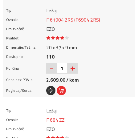
Ležaj
F 61904 2RS (F6904 2RS)
EZO
20 x 37 x 9 mm
110
+
-
2.609,00 / kom
Ležaj
F 684 ZZ
EZO