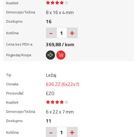
8 x 16 x 4 mm
16
+
-
369,88 / kom
Ležaj
636 ZZ (6x22x7)
EZO
6 x 22 x 7 mm
11
+
-