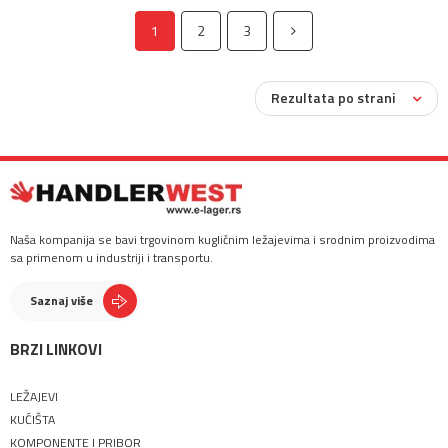
1
2
3
Rezultata po strani
Naša kompanija se bavi trgovinom kugličnim ležajevima i srodnim proizvodima
sa primenom u industriji i transportu.
Saznaj više
BRZI LINKOVI
LEŽAJEVI
KUĆIŠTA
KOMPONENTE I PRIBOR