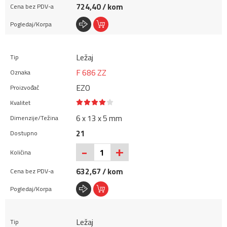
724,40 / kom
Ležaj
F 686 ZZ
EZO
6 x 13 x 5 mm
21
+
-
632,67 / kom
Ležaj