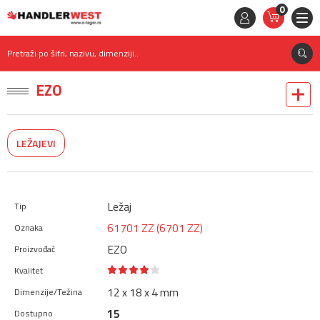
0
STAVKE
0,
00
RSD
Pretraži po šifri, nazivu, dimenziji..
EZO
LEŽAJEVI
Ležaj
61701 ZZ (6701 ZZ)
EZO
12 x 18 x 4 mm
15