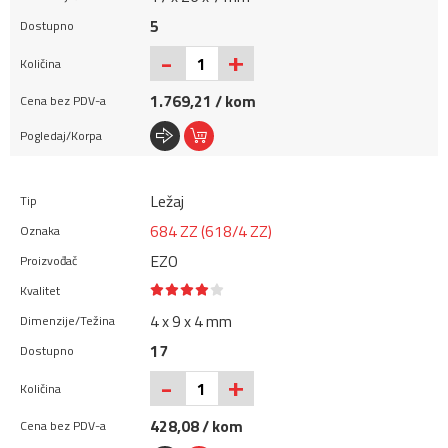
5
+
-
1.769,21 / kom
Ležaj
684 ZZ (618/4 ZZ)
EZO
4 x 9 x 4 mm
17
+
-
428,08 / kom