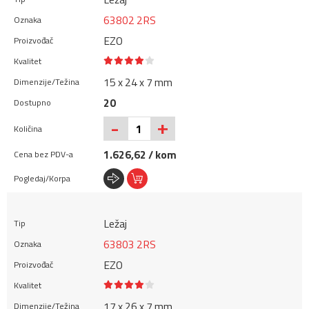
63802 2RS
EZO
15 x 24 x 7 mm
20
+
-
1.626,62 / kom
Ležaj
63803 2RS
EZO
17 x 26 x 7 mm