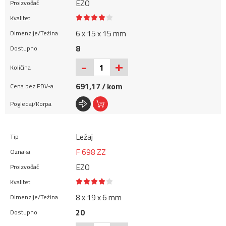
EZO
6 x 15 x 15 mm
8
+
-
691,17 / kom
Ležaj
F 698 ZZ
EZO
8 x 19 x 6 mm
20