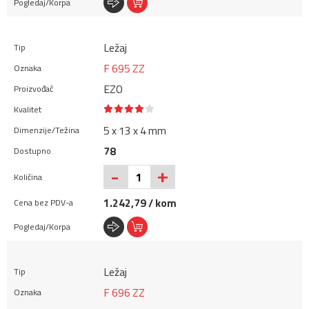
Ležaj
F 695 ZZ
EZO
5 x 13 x 4 mm
78
+
-
1.242,79 / kom
Ležaj
F 696 ZZ