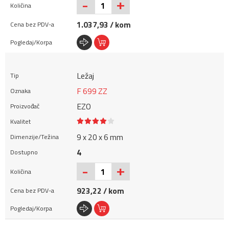
+
-
1.037,93 / kom
Ležaj
F 699 ZZ
EZO
9 x 20 x 6 mm
4
+
-
923,22 / kom