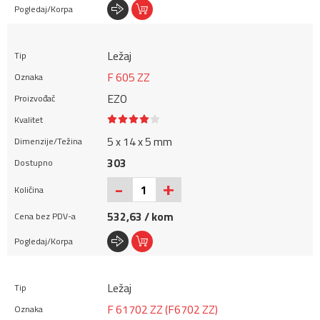
Ležaj
F 605 ZZ
EZO
5 x 14 x 5 mm
303
+
-
532,63 / kom
Ležaj
F 61702 ZZ (F6702 ZZ)