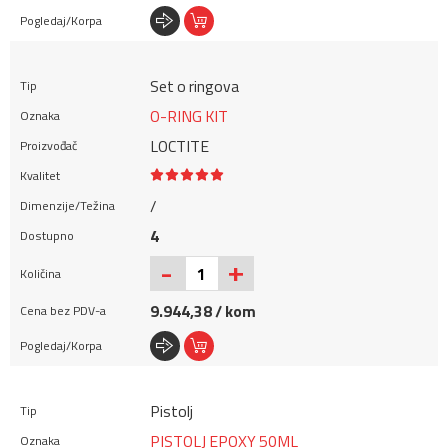
Set o ringova
O-RING KIT
LOCTITE
/
4
+
-
9.944,38 / kom
Pistolj
PISTOLJ EPOXY 50ML