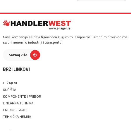
Naša kompanija se bavi trgovinom kugličnim ležajevima i srodnim proizvodima
sa primenom u industriji i transportu.
Saznaj više
BRZI LINKOVI
LEŽAJEVI
KUĆIŠTA
KOMPONENTE I PRIBOR
LINEARNA TEHNIKA
PRENOS SNAGE
TEHNIČKA HEMIJA