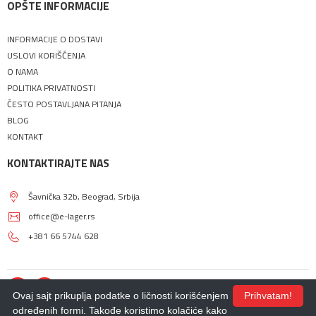
OPŠTE INFORMACIJE
INFORMACIJE O DOSTAVI
USLOVI KORIŠĆENJA
O NAMA
POLITIKA PRIVATNOSTI
ČESTO POSTAVLJANA PITANJA
BLOG
KONTAKT
KONTAKTIRAJTE NAS
Šavnička 32b, Beograd, Srbija
office@e-lager.rs
+381 66 5744 628
Ovaj sajt prikuplja podatke o ličnosti korišćenjem
Prihvatam!
određenih formi. Takođe koristimo kolačiće kako