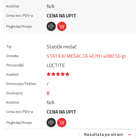
N/A
CENA NA UPIT
Statički mešač
STATICKI MESAC ZA 4070 I 4080 50 gr
LOCTITE
/
0
N/A
CENA NA UPIT
Rezultata po strani