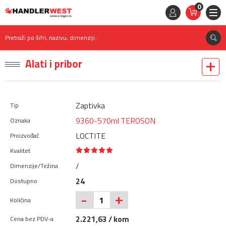
0
STAVKE
0,
00
RSD
Pretraži po šifri, nazivu, dimenziji..
Alati i pribor
Zaptivka
9360-570ml TEROSON
LOCTITE
/
24
+
-
2.221,63 / kom