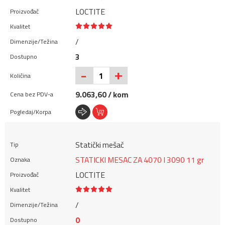
LOCTITE
/
3
+
-
9.063,60 / kom
Statički mešač
STATICKI MESAC ZA 4070 I 3090 11 gr
LOCTITE
/
0