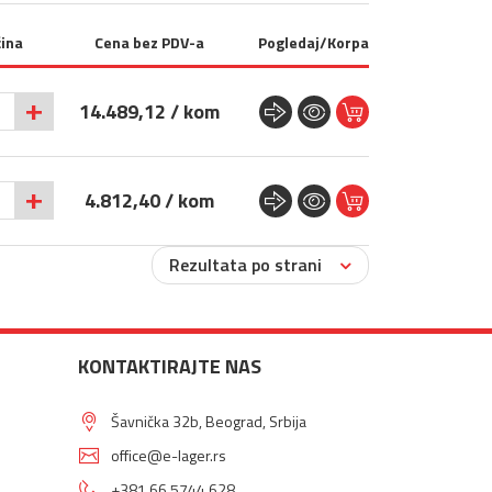
čina
Cena bez PDV-a
Pogledaj/Korpa
+
14.489,12 / kom
+
4.812,40 / kom
Rezultata po strani
KONTAKTIRAJTE NAS
Šavnička 32b, Beograd, Srbija
office@e-lager.rs
+381 66 5744 628