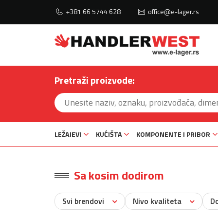
+381 66 5744 628
office@e-lager.rs
Pretraži proizvode:
LEŽAJEVI
KUĆIŠTA
KOMPONENTE I PRIBOR
Sa kosim dodirom
Svi brendovi
Nivo kvaliteta
D