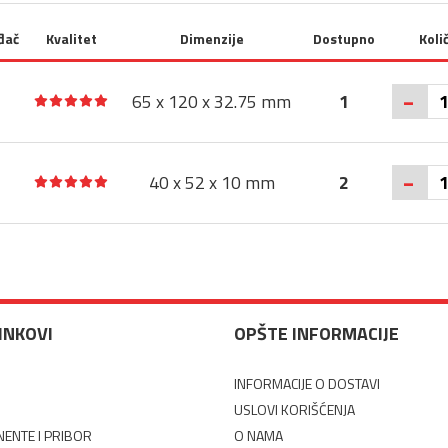
đač
Kvalitet
Dimenzije
Dostupno
Koli
-
65 x 120 x 32.75 mm
1
-
40 x 52 x 10 mm
2
LINKOVI
OPŠTE INFORMACIJE
INFORMACIJE O DOSTAVI
USLOVI KORIŠĆENJA
ENTE I PRIBOR
O NAMA