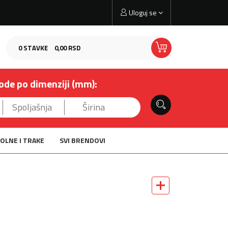
Uloguj se
0
STAVKE
0,
00
RSD
ode po dimenziji (mm):
OLNE I TRAKE
SVI BRENDOVI