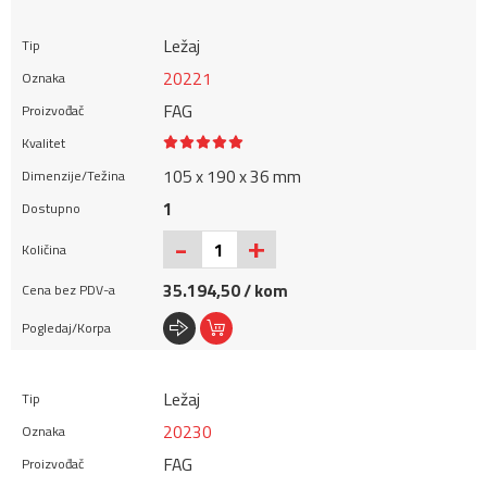
Ležaj
20221
FAG
105 x 190 x 36 mm
1
+
-
35.194,50 / kom
Ležaj
20230
FAG