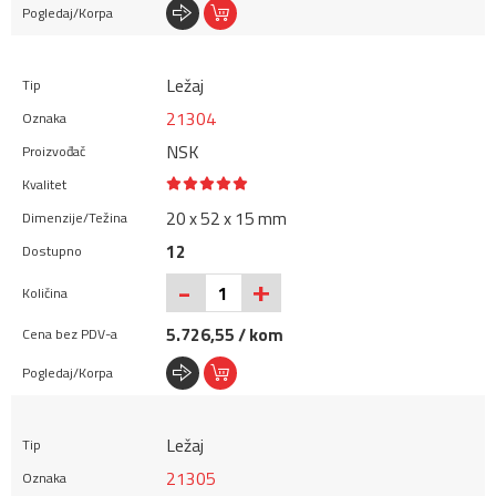
Ležaj
21304
NSK
20 x 52 x 15 mm
12
+
-
5.726,55 / kom
Ležaj
21305