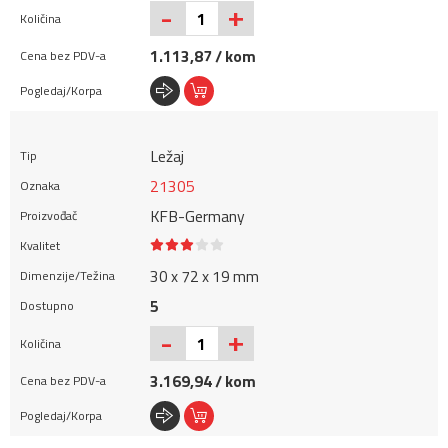
+
-
1.113,87 / kom
Ležaj
21305
KFB-Germany
30 x 72 x 19 mm
5
+
-
3.169,94 / kom