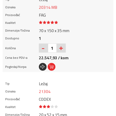
20314 MB
FAG
70 x 150 x 35 mm
1
+
-
22.547,93 / kom
Ležaj
21304
CODEX
20 x 52 x 15 mm