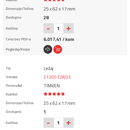
25 x 62 x 17 mm
28
+
-
6.017,41 / kom
Ležaj
21305 EJW33
TIMKEN
25 x 62 x 17 mm
1
+
-