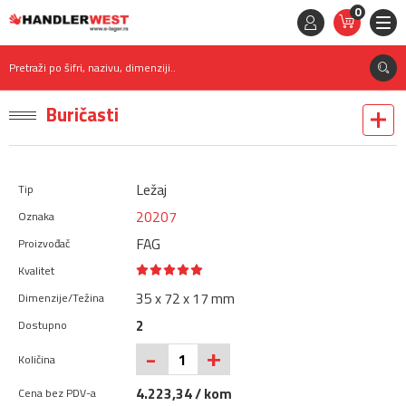
0
STAVKE
0,
00
RSD
Pretraži po šifri, nazivu, dimenziji..
Buričasti
Ležaj
20207
FAG
35 x 72 x 17 mm
2
+
-
4.223,34 / kom