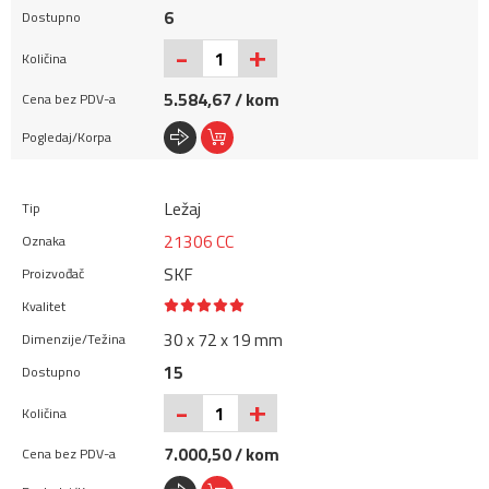
6
+
-
5.584,67 / kom
Ležaj
21306 CC
SKF
30 x 72 x 19 mm
15
+
-
7.000,50 / kom