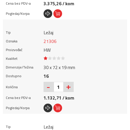
3.375,26 / kom
Ležaj
21306
HW
30 x 72 x 19 mm
16
+
-
1.132,71 / kom
Ležaj