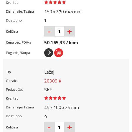
150 x 270 x 45 mm
1
+
-
50.165,33 / kom
Ležaj
20309 #
SKF
45 x 100 x 25 mm
4
+
-