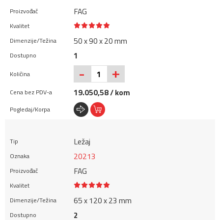
FAG
50 x 90 x 20 mm
1
+
-
19.050,58 / kom
Ležaj
20213
FAG
65 x 120 x 23 mm
2