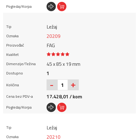
Ležaj
20209
FAG
45 x 85 x 19 mm
1
+
-
17.428,01 / kom
Ležaj
20210