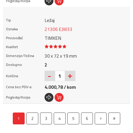
Ležaj
21306 EJW33
TIMKEN
30 x 72 x 19 mm
2
+
-
4.000,78 / kom
1
2
3
4
5
6