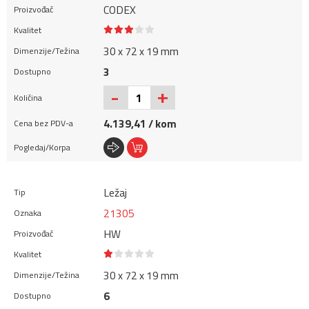
CODEX
30 x 72 x 19 mm
3
+
-
4.139,41 / kom
Ležaj
21305
HW
30 x 72 x 19 mm
6