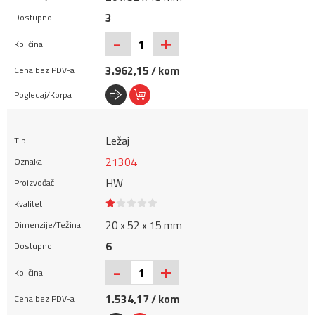
3
+
-
3.962,15 / kom
Ležaj
21304
HW
20 x 52 x 15 mm
6
+
-
1.534,17 / kom