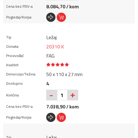
8.084,70 / kom
Ležaj
20310 K
FAG
50 x 110 x 27 mm
4
+
-
7.038,90 / kom
Ležaj