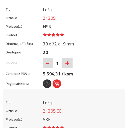
Ležaj
21305
NSK
30 x 72 x 19 mm
20
+
-
5.594,31 / kom
Ležaj
21305 CC
SKF