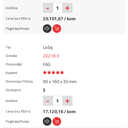
+
-
20.101,67 / kom
Ležaj
20218 K
FAG
90 x 160 x 30 mm
3
+
-
17.120,16 / kom