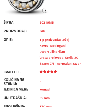
ŠIFRA:
20219MB
PROIZVOĐAČ:
FAG
OPIS:
Tip proizvoda: Ležaj
Kavez: Mesingani
Otvor: Cilindričan
Vrsta proizvoda: Serija 20
Zazor: CN - normalan zazor
KVALITET:
KOLIČINA NA
0
STANJU:
JEDINICA MERE:
komad
UNUTRAŠNJA:
95 mm
SPOLJAŠNJA:
170 mm