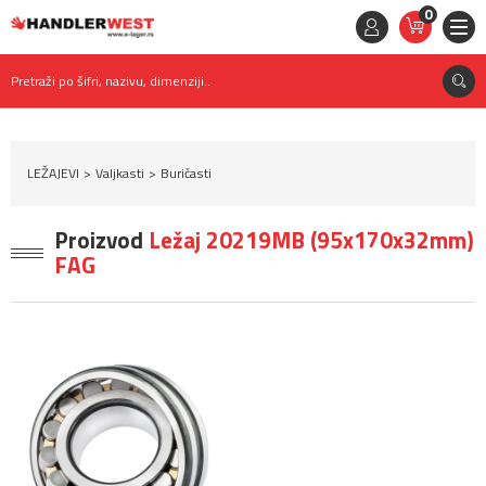
0
STAVKE
0,
00
RSD
Pretraži po šifri, nazivu, dimenziji..
LEŽAJEVI
Valjkasti
Buričasti
Proizvod
Ležaj 20219MB (95x170x32mm)
FAG