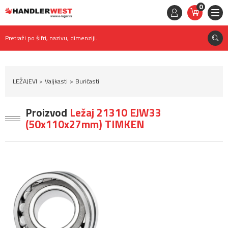
0
STAVKE
0,
00
RSD
Pretraži po šifri, nazivu, dimenziji..
LEŽAJEVI
Valjkasti
Buričasti
Proizvod
Ležaj 21310 EJW33
(50x110x27mm) TIMKEN