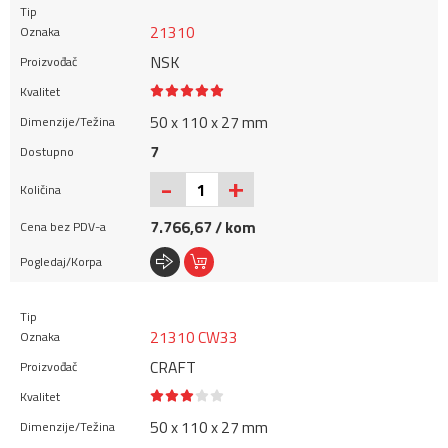
21310
NSK
50 x 110 x 27 mm
7
+
-
7.766,67 / kom
21310 CW33
CRAFT
50 x 110 x 27 mm