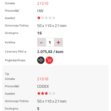
21310
HW
50 x 110 x 27 mm
16
+
-
2.075,63 / kom
21310
CODEX
50 x 110 x 27 mm
5