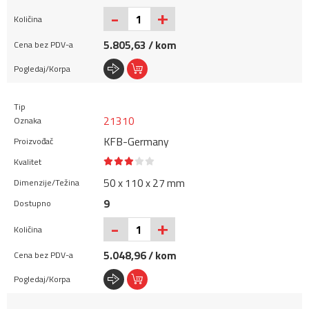
+
-
5.805,63 / kom
21310
KFB-Germany
50 x 110 x 27 mm
9
+
-
5.048,96 / kom