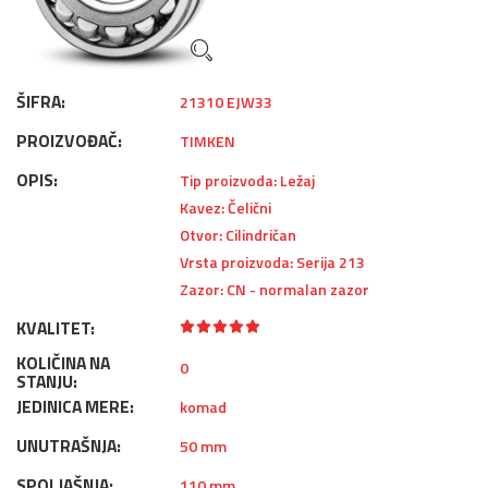
ŠIFRA:
21310 EJW33
PROIZVOĐAČ:
TIMKEN
OPIS:
Tip proizvoda: Ležaj
Kavez: Čelični
Otvor: Cilindričan
Vrsta proizvoda: Serija 213
Zazor: CN - normalan zazor
KVALITET:
KOLIČINA NA
0
STANJU:
JEDINICA MERE:
komad
UNUTRAŠNJA:
50 mm
SPOLJAŠNJA:
110 mm