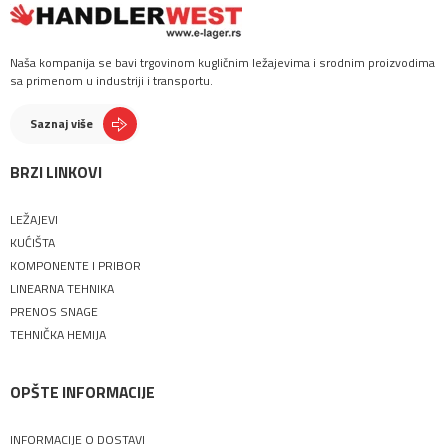
Naša kompanija se bavi trgovinom kugličnim ležajevima i srodnim proizvodima
sa primenom u industriji i transportu.
Saznaj više
BRZI LINKOVI
LEŽAJEVI
KUĆIŠTA
KOMPONENTE I PRIBOR
LINEARNA TEHNIKA
PRENOS SNAGE
TEHNIČKA HEMIJA
OPŠTE INFORMACIJE
INFORMACIJE O DOSTAVI