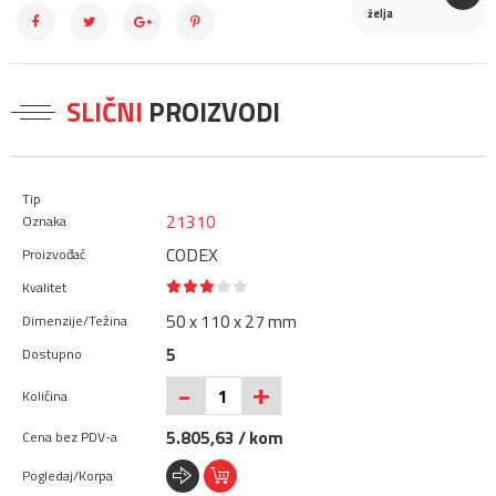
želja
SLIČNI
PROIZVODI
21310
CODEX
50 x 110 x 27 mm
5
+
-
5.805,63 / kom