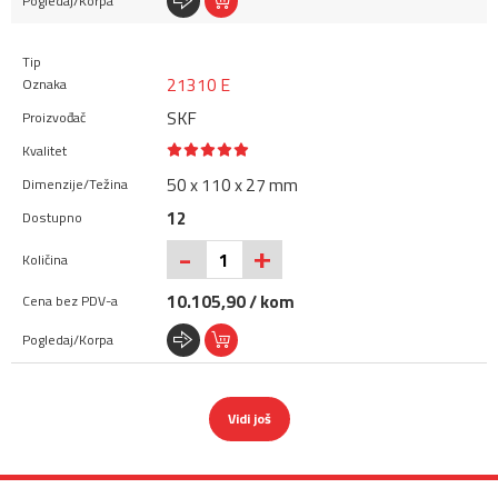
21310 E
SKF
50 x 110 x 27 mm
12
+
-
10.105,90 / kom
Vidi još