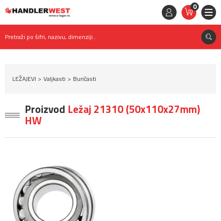
0
STAVKE
0,
00
RSD
Pretraži po šifri, nazivu, dimenziji..
LEŽAJEVI
Valjkasti
Buričasti
Proizvod
Ležaj 21310 (50x110x27mm)
HW