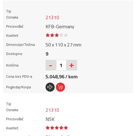
21310
KFB-Germany
50 x 110 x 27 mm
9
+
-
5.048,96 / kom
21310
NSK