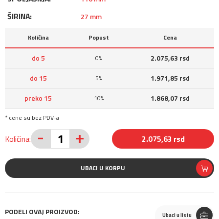
ŠIRINA:
27 mm
Količina
Popust
Cena
do 5
2.075,63 rsd
0%
do 15
1.971,85 rsd
5%
preko 15
1.868,07 rsd
10%
* cene su bez PDV-a
-
+
Količina:
2.075,63 rsd
UBACI U KORPU
PODELI OVAJ PROIZVOD:
Ubaci u listu