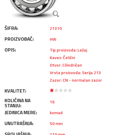
ŠIFRA:
21310
PROIZVOĐAČ:
HW
OPIS:
Tip proizvoda: Ležaj
Kavez: Čelični
Otvor: Cilindričan
Vrsta proizvoda: Serija 213
Zazor: CN - normalan zazor
KVALITET:
KOLIČINA NA
16
STANJU:
JEDINICA MERE:
komad
UNUTRAŠNJA:
50 mm
SPOLJAŠNJA:
110 mm