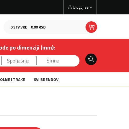
Uloguj se
0
STAVKE
0,
00
RSD
ode po dimenziji (mm):
OLNE I TRAKE
SVI BRENDOVI