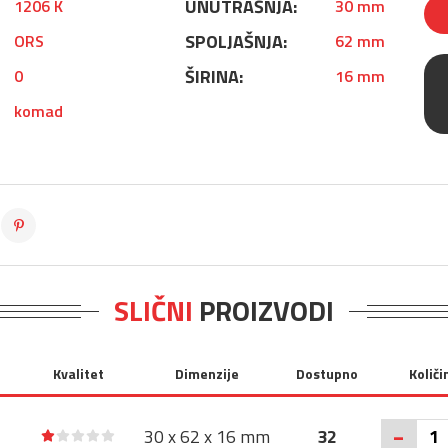
UNUTRAŠNJA:
1206 K
30 mm
SPOLJAŠNJA:
ORS
62 mm
ŠIRINA:
0
16 mm
komad
SLIČNI
PROIZVODI
Kvalitet
Dimenzije
Dostupno
Količi
-
30 x 62 x 16 mm
32