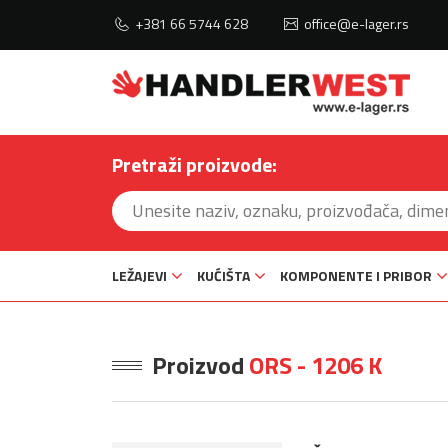
+381 66 5744 628
office@e-lager.rs
Pretraži proizvode:
LEŽAJEVI
KUĆIŠTA
KOMPONENTE I PRIBOR
Proizvod
ORS - 1206 K