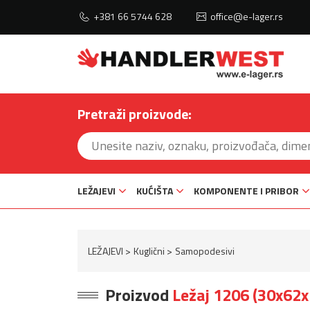
+381 66 5744 628
office@e-lager.rs
Pretraži proizvode:
LEŽAJEVI
KUĆIŠTA
KOMPONENTE I PRIBOR
LEŽAJEVI
Kuglični
Samopodesivi
Proizvod
Ležaj 1206 (30x62