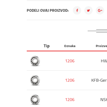
PODELI OVAJ PROIZVOD:
Tip
Oznaka
Proizv
1206
H
1206
KFB-Ge
1206
NS