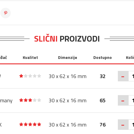
SLIČNI
PROIZVODI
ođač
Kvalitet
Dimenzije
Dostupno
Koli
-
W
30 x 62 x 16 mm
32
-
rmany
30 x 62 x 16 mm
65
-
K
30 x 62 x 16 mm
76