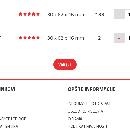
-
F
30 x 62 x 16 mm
133
-
F
30 x 62 x 16 mm
2
Vidi još
LINKOVI
OPŠTE INFORMACIJE
INFORMACIJE O DOSTAVI
USLOVI KORIŠĆENJA
ENTE I PRIBOR
O NAMA
A TEHNIKA
POLITIKA PRIVATNOSTI