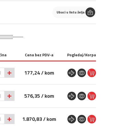
Ubaci u listu želja
čina
Cena bez PDV-a
Pogledaj/Korpa
+
177,24 / kom
+
576,35 / kom
+
1.870,83 / kom