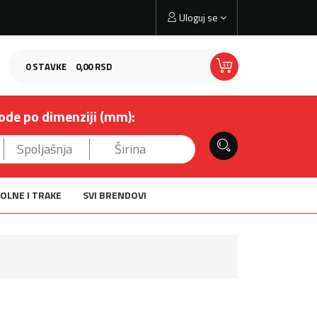
Uloguj se
0
STAVKE
0,
00
RSD
ode po dimenziji (mm):
OLNE I TRAKE
SVI BRENDOVI