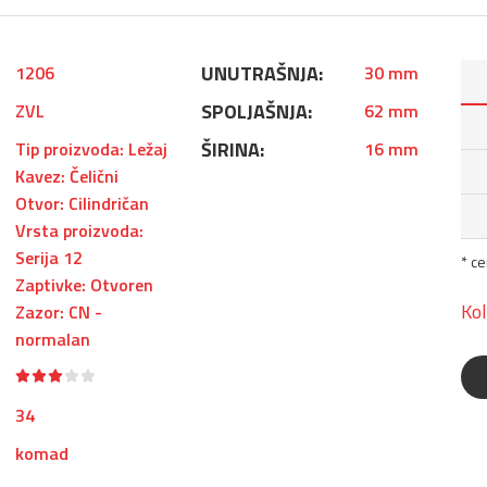
UNUTRAŠNJA:
1206
30 mm
SPOLJAŠNJA:
ZVL
62 mm
ŠIRINA:
Tip proizvoda: Ležaj
16 mm
Kavez: Čelični
Otvor: Cilindričan
Vrsta proizvoda:
Serija 12
* c
Zaptivke: Otvoren
Kol
Zazor: CN -
normalan
34
komad