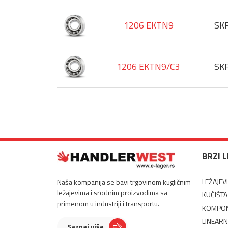
1206 EKTN9
SK
1206 EKTN9/C3
SK
BRZI 
LEŽAJEVI
Naša kompanija se bavi trgovinom kugličnim
ležajevima i srodnim proizvodima sa
KUĆIŠTA
primenom u industriji i transportu.
KOMPON
LINEARN
Saznaj više