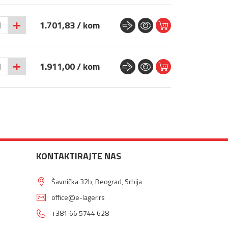
+
1.701,83 / kom
+
1.911,00 / kom
KONTAKTIRAJTE NAS
Šavnička 32b, Beograd, Srbija
office@e-lager.rs
+381 66 5744 628