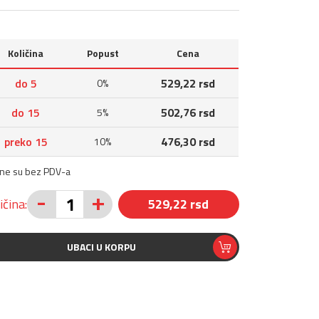
Količina
Popust
Cena
do 5
529,22 rsd
0%
do 15
502,76 rsd
5%
preko 15
476,30 rsd
10%
ene su bez PDV-a
-
+
ičina:
529,22 rsd
UBACI U KORPU