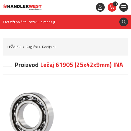
0
STAVKE
0,
00
RSD
Pretraži po šifri, nazivu, dimenziji..
LEŽAJEVI
Kuglični
Radijalni
Proizvod
Ležaj 61905 (25x42x9mm) INA