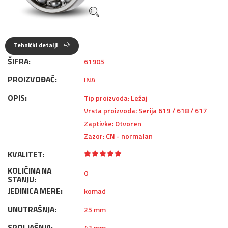
Tehnički detalji
ŠIFRA:
61905
PROIZVOĐAČ:
INA
OPIS:
Tip proizvoda: Ležaj
Vrsta proizvoda: Serija 619 / 618 / 617
Zaptivke: Otvoren
Zazor: CN - normalan
KVALITET:
KOLIČINA NA
0
STANJU:
JEDINICA MERE:
komad
UNUTRAŠNJA:
25 mm
SPOLJAŠNJA:
42 mm