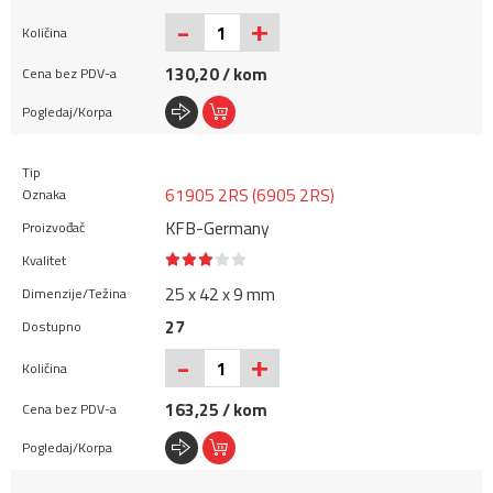
+
-
130,20 / kom
61905 2RS (6905 2RS)
KFB-Germany
25 x 42 x 9 mm
27
+
-
163,25 / kom