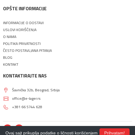
OPŠTE INFORMACIJE
INFORMACIJE O DOSTAVI
USLOVI KORIŠĆENJA
O NAMA
POLITIKA PRIVATNOSTI
ČESTO POSTAVLJANA PITANJA
BLOG
KONTAKT
KONTAKTIRAJTE NAS
Šavnička 32b, Beograd, Srbija
office@e-lager.rs
+381 66 5744 628
Ovaj sajt prikuplja podatke o ličnosti korišćenjem
Prihvatam!