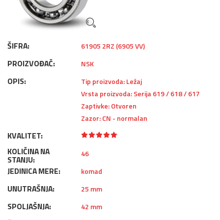
ŠIFRA:
61905 2RZ (6905 VV)
PROIZVOĐAČ:
NSK
OPIS:
Tip proizvoda: Ležaj
Vrsta proizvoda: Serija 619 / 618 / 617
Zaptivke: Otvoren
Zazor: CN - normalan
KVALITET:
KOLIČINA NA
46
STANJU:
JEDINICA MERE:
komad
UNUTRAŠNJA:
25 mm
SPOLJAŠNJA:
42 mm