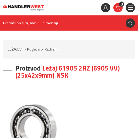
0
STAVKE
0,
00
RSD
Pretraži po šifri, nazivu, dimenziji..
LEŽAJEVI
Kuglični
Radijalni
Proizvod
Ležaj 61905 2RZ (6905 VV)
(25x42x9mm) NSK