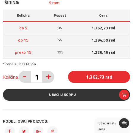
ŠIRINA:
9 mm
Količina
Popust
Cena
do 5
1.362,73 rsd
0%
do 15
1.294,59 rsd
5%
preko 15
1.226,46 rsd
10%
* cene su bez PDV-a
-
+
Količina:
1.362,73 rsd
UBACI U KORPU
PODELI OVAJ PROIZVOD:
Ubaci u listu
želja