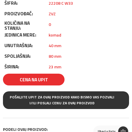
ŠIFRA:
22208 C W33
PROIZVOĐAČ:
ZVZ
KOLIČINA NA
0
STANJU:
JEDINICA MERE:
komad
UNUTRAŠNJA:
40 mm
SPOLJAŠNJA:
80 mm
ŠIRINA:
23 mm
CENA NA UPIT
POŠALJITE UPIT ZA OVAJ PROIZVOD KAKO BISMO VAS POZVALI
I/ILI POSLALI CENU ZA OVAJ PROIZVOD
PODELI OVAJ PROIZVOD:
Ubaci u listu