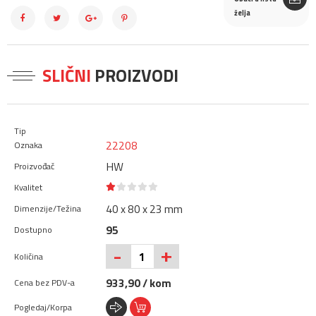
želja
SLIČNI
PROIZVODI
22208
HW
40 x 80 x 23 mm
95
+
-
933,90 / kom