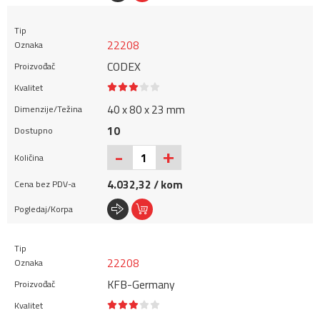
22208
CODEX
40 x 80 x 23 mm
10
+
-
4.032,32 / kom
22208
KFB-Germany