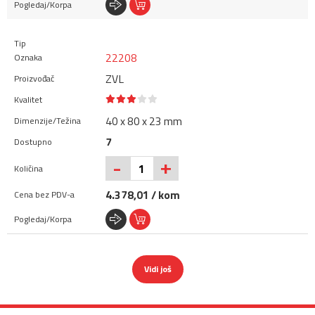
22208
ZVL
40 x 80 x 23 mm
7
+
-
4.378,01 / kom
Vidi još