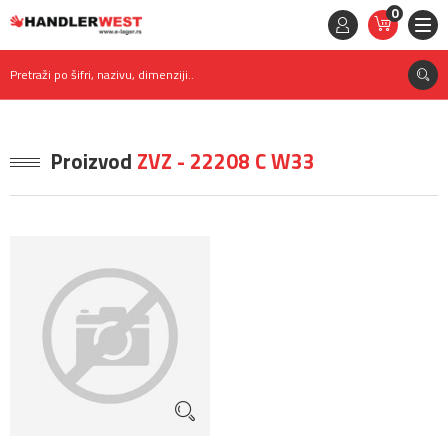
0
STAVKE
0,
00
RSD
Pretraži po šifri, nazivu, dimenziji..
Proizvod
ZVZ - 22208 C W33