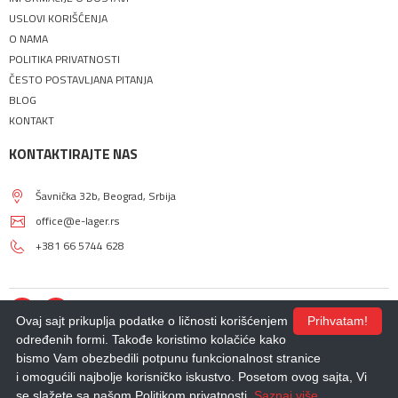
USLOVI KORIŠĆENJA
O NAMA
POLITIKA PRIVATNOSTI
ČESTO POSTAVLJANA PITANJA
BLOG
KONTAKT
KONTAKTIRAJTE NAS
Šavnička 32b, Beograd, Srbija
office@e-lager.rs
+381 66 5744 628
Ovaj sajt prikuplja podatke o ličnosti korišćenjem
Prihvatam!
određenih formi. Takođe koristimo kolačiće kako
bismo Vam obezbedili potpunu funkcionalnost stranice
© 2018 - 2026 |
E-LAGER
. Sva prava zadržana.
i omogućili najbolje korisničko iskustvo. Posetom ovog sajta, Vi
Izdrada Internet prodavnice
,
Izrada sajta
,
Izrada mobilnih aplikacija
i
SEO
optimizacija sajta
- *nbgteam.com
se slažete sa našom Politikom privatnosti.
Saznaj više