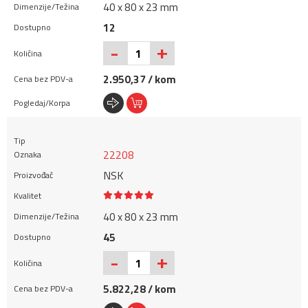
40 x 80 x 23 mm
12
+
-
2.950,37 / kom
22208
NSK
40 x 80 x 23 mm
45
+
-
5.822,28 / kom