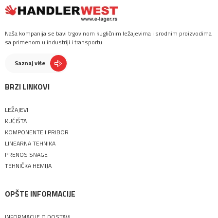
Naša kompanija se bavi trgovinom kugličnim ležajevima i srodnim proizvodima
sa primenom u industriji i transportu.
Saznaj više
BRZI LINKOVI
LEŽAJEVI
KUĆIŠTA
KOMPONENTE I PRIBOR
LINEARNA TEHNIKA
PRENOS SNAGE
TEHNIČKA HEMIJA
OPŠTE INFORMACIJE
INFORMACIJE O DOSTAVI