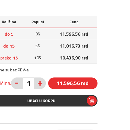
Količina
Popust
Cena
do 5
11.596,56 rsd
0%
do 15
11.016,73 rsd
5%
preko 15
10.436,90 rsd
10%
ene su bez PDV-a
-
+
ičina:
11.596,56 rsd
UBACI U KORPU