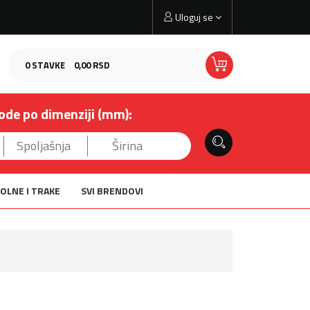
Uloguj se
0
STAVKE
0,
00
RSD
ode po dimenziji (mm):
OLNE I TRAKE
SVI BRENDOVI