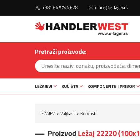
+381 66 5744 628
office@e-lager.rs
Pretraži proizvode:
LEŽAJEVI
KUĆIŠTA
KOMPONENTE I PRIBOR
LEŽAJEVI
Valjkasti
Buričasti
Proizvod
Ležaj 22220 (100