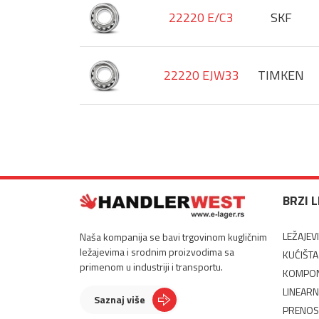
22220 E/C3
SKF
22220 EJW33
TIMKEN
BRZI 
LEŽAJEVI
Naša kompanija se bavi trgovinom kugličnim
ležajevima i srodnim proizvodima sa
KUĆIŠTA
primenom u industriji i transportu.
KOMPON
LINEARN
Saznaj više
PRENOS