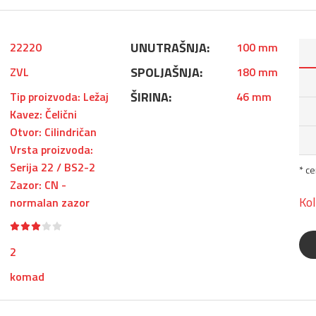
UNUTRAŠNJA:
22220
100 mm
SPOLJAŠNJA:
ZVL
180 mm
ŠIRINA:
Tip proizvoda: Ležaj
46 mm
Kavez: Čelični
Otvor: Cilindričan
Vrsta proizvoda:
Serija 22 / BS2-2
* c
Zazor: CN -
Kol
normalan zazor
2
komad