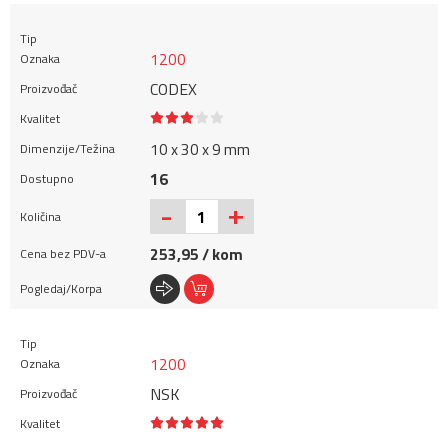
1200
CODEX
10 x 30 x 9 mm
16
+
-
253,95 / kom
1200
NSK