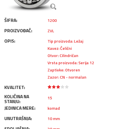
ŠIFRA:
1200
PROIZVOĐAČ:
ZVL
OPIS:
Tip proizvoda: Ležaj
Kavez: Čelični
Otvor: Cilindričan
Vrsta proizvoda: Serija 12
Zaptivke: Otvoren
Zazor: CN - normalan
KVALITET:
KOLIČINA NA
15
STANJU:
JEDINICA MERE:
komad
UNUTRAŠNJA:
10 mm
SPOLJAŠNJA:
30 mm