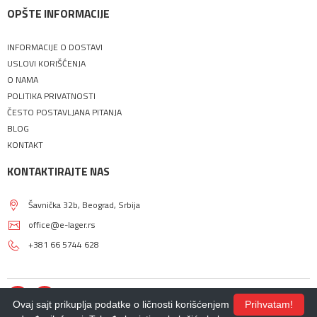
OPŠTE INFORMACIJE
INFORMACIJE O DOSTAVI
USLOVI KORIŠĆENJA
O NAMA
POLITIKA PRIVATNOSTI
ČESTO POSTAVLJANA PITANJA
BLOG
KONTAKT
KONTAKTIRAJTE NAS
Šavnička 32b, Beograd, Srbija
office@e-lager.rs
+381 66 5744 628
Ovaj sajt prikuplja podatke o ličnosti korišćenjem
Prihvatam!