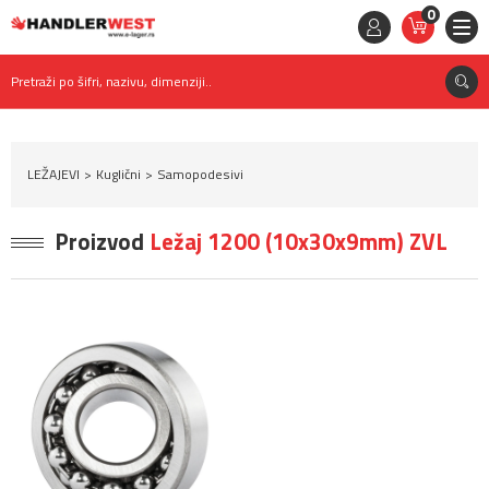
0
STAVKE
0,
00
RSD
Pretraži po šifri, nazivu, dimenziji..
LEŽAJEVI
Kuglični
Samopodesivi
Proizvod
Ležaj 1200 (10x30x9mm) ZVL