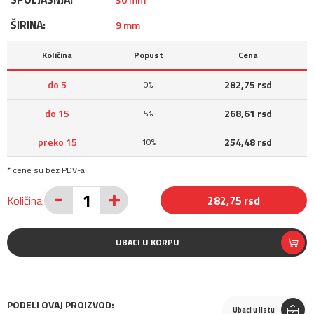
ŠIRINA:
9 mm
Količina
Popust
Cena
do 5
282,75 rsd
0%
do 15
268,61 rsd
5%
preko 15
254,48 rsd
10%
* cene su bez PDV-a
-
+
Količina:
282,75 rsd
UBACI U KORPU
PODELI OVAJ PROIZVOD:
Ubaci u listu