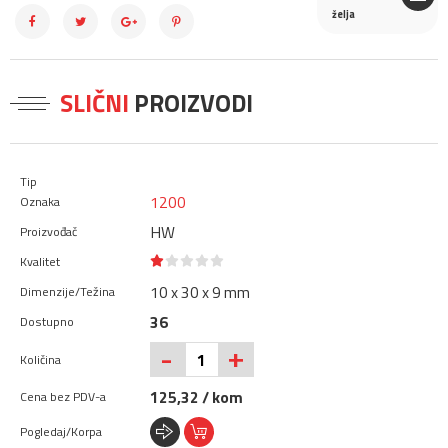
želja
SLIČNI
PROIZVODI
1200
HW
10 x 30 x 9 mm
36
+
-
125,32 / kom