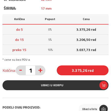
ŠIRINA:
17 mm
Količina
Popust
Cena
do 5
3.375,26 rsd
0%
do 15
3.206,50 rsd
5%
preko 15
3.037,73 rsd
10%
* cene su bez PDV-a
-
+
Količina:
3.375,26 rsd
UBACI U KORPU
PODELI OVAJ PROIZVOD:
Ubaci u listu