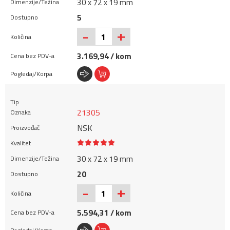
30 x 72 x 19 mm
5
+
-
3.169,94 / kom
21305
NSK
30 x 72 x 19 mm
20
+
-
5.594,31 / kom