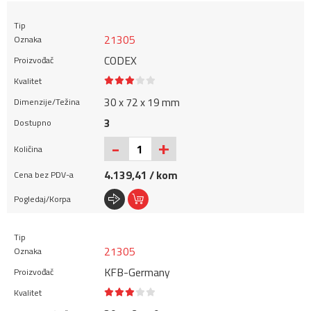
21305
CODEX
30 x 72 x 19 mm
3
+
-
4.139,41 / kom
21305
KFB-Germany