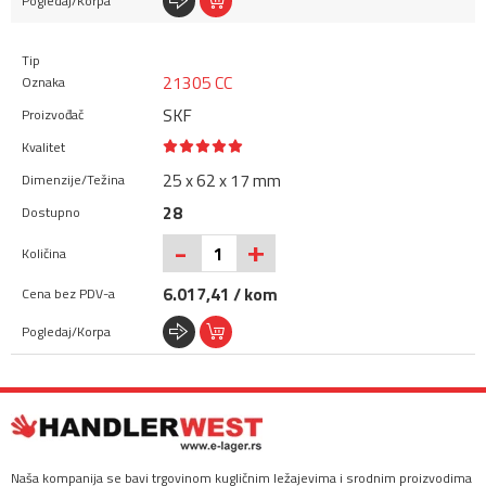
21305 CC
SKF
25 x 62 x 17 mm
28
+
-
6.017,41 / kom
Naša kompanija se bavi trgovinom kugličnim ležajevima i srodnim proizvodima