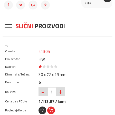
želja
SLIČNI
PROIZVODI
21305
HW
30 x 72 x 19 mm
6
+
-
1.113,87 / kom