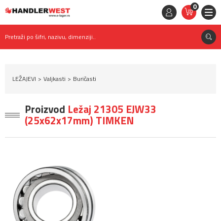
0
STAVKE
0,
00
RSD
Pretraži po šifri, nazivu, dimenziji..
LEŽAJEVI
Valjkasti
Buričasti
Proizvod
Ležaj 21305 EJW33
(25x62x17mm) TIMKEN