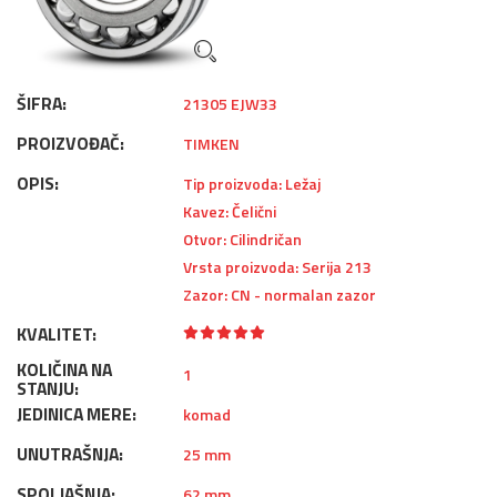
ŠIFRA:
21305 EJW33
PROIZVOĐAČ:
TIMKEN
OPIS:
Tip proizvoda: Ležaj
Kavez: Čelični
Otvor: Cilindričan
Vrsta proizvoda: Serija 213
Zazor: CN - normalan zazor
KVALITET:
KOLIČINA NA
1
STANJU:
JEDINICA MERE:
komad
UNUTRAŠNJA:
25 mm
SPOLJAŠNJA:
62 mm