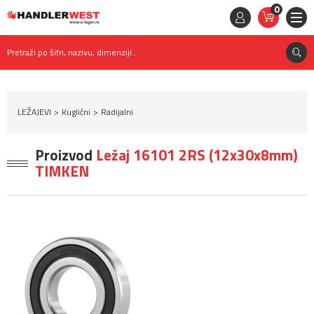
0
STAVKE
0,
00
RSD
Pretraži po šifri, nazivu, dimenziji..
LEŽAJEVI
Kuglični
Radijalni
Proizvod
Ležaj 16101 2RS (12x30x8mm)
TIMKEN