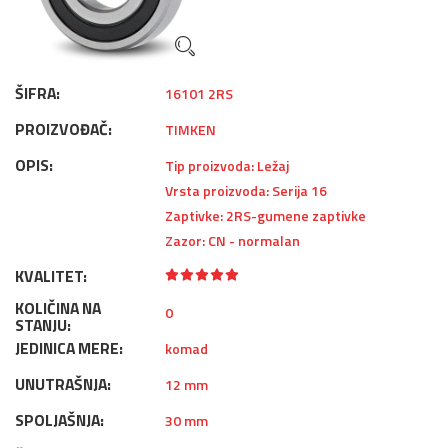
ŠIFRA:
16101 2RS
PROIZVOĐAČ:
TIMKEN
OPIS:
Tip proizvoda: Ležaj
Vrsta proizvoda: Serija 16
Zaptivke: 2RS-gumene zaptivke
Zazor: CN - normalan
KVALITET:
KOLIČINA NA
0
STANJU:
JEDINICA MERE:
komad
UNUTRAŠNJA:
12 mm
SPOLJAŠNJA:
30 mm