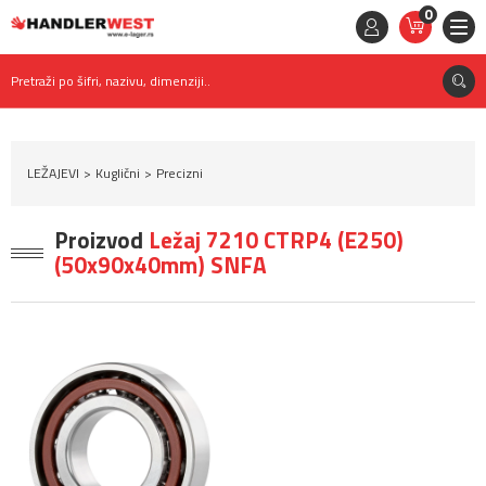
0
STAVKE
0,
00
RSD
Pretraži po šifri, nazivu, dimenziji..
LEŽAJEVI
Kuglični
Precizni
Proizvod
Ležaj 7210 CTRP4 (E250)
(50x90x40mm) SNFA