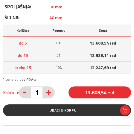
SPOLJAŠNJA:
90 mm
ŠIRINA:
40 mm
Količina
Popust
Cena
do 5
13.608,54 rsd
0%
do 15
12.928,11 rsd
5%
preko 15
12.247,69 rsd
10%
* cene su bez PDV-a
-
+
Količina:
13.608,54 rsd
UBACI U KORPU