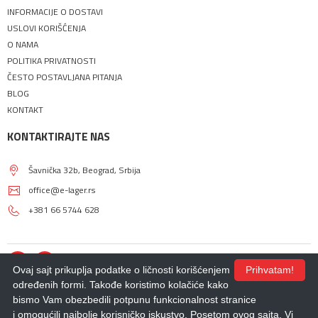
INFORMACIJE O DOSTAVI
USLOVI KORIŠĆENJA
O NAMA
POLITIKA PRIVATNOSTI
ČESTO POSTAVLJANA PITANJA
BLOG
KONTAKT
KONTAKTIRAJTE NAS
Šavnička 32b, Beograd, Srbija
office@e-lager.rs
+381 66 5744 628
Ovaj sajt prikuplja podatke o ličnosti korišćenjem
Prihvatam!
određenih formi. Takođe koristimo kolačiće kako
bismo Vam obezbedili potpunu funkcionalnost stranice
© 2018 - 2026 |
E-LAGER
. Sva prava zadržana.
i omogućili najbolje korisničko iskustvo. Posetom ovog sajta, Vi
Izdrada Internet prodavnice
,
Izrada sajta
,
Izrada mobilnih aplikacija
i
SEO