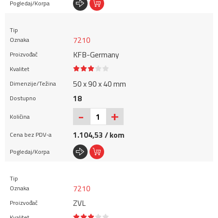
7210
KFB-Germany
50 x 90 x 40 mm
18
+
-
1.104,53 / kom
7210
ZVL