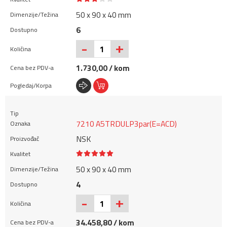
50 x 90 x 40 mm
6
+
-
1.730,00 / kom
7210 A5TRDULP3par(E=ACD)
NSK
50 x 90 x 40 mm
4
+
-
34.458,80 / kom