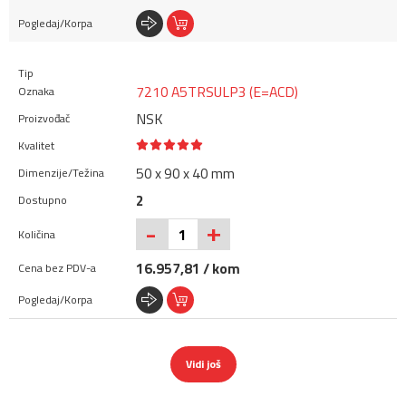
7210 A5TRSULP3 (E=ACD)
NSK
50 x 90 x 40 mm
2
+
-
16.957,81 / kom
Vidi još