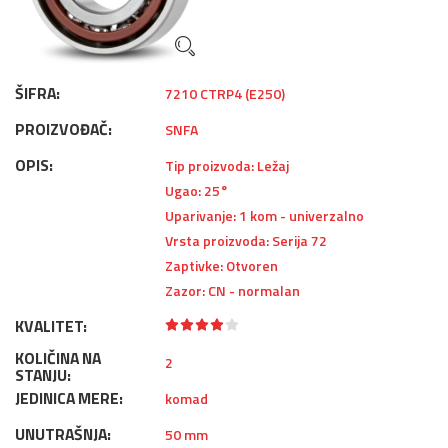
ŠIFRA:
7210 CTRP4 (E250)
PROIZVOĐAČ:
SNFA
OPIS:
Tip proizvoda: Ležaj
Ugao: 25°
Uparivanje: 1 kom - univerzalno
Vrsta proizvoda: Serija 72
Zaptivke: Otvoren
Zazor: CN - normalan
KVALITET:
KOLIČINA NA
2
STANJU:
JEDINICA MERE:
komad
UNUTRAŠNJA:
50 mm