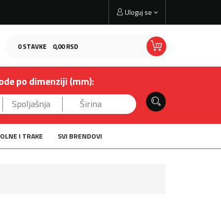
Uloguj se
0
STAVKE
0,
00
RSD
ode po dimenziji (mm):
OLNE I TRAKE
SVI BRENDOVI