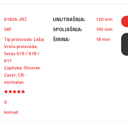
UNUTRAŠNJA:
61826-2RZ
130 mm
SPOLJAŠNJA:
SKF
165 mm
ŠIRINA:
Tip proizvoda: Ležaj
18 mm
Vrsta proizvoda:
Serija 619 / 618 /
617
Zaptivke: Otvoren
Zazor: CN -
normalan
0
komad