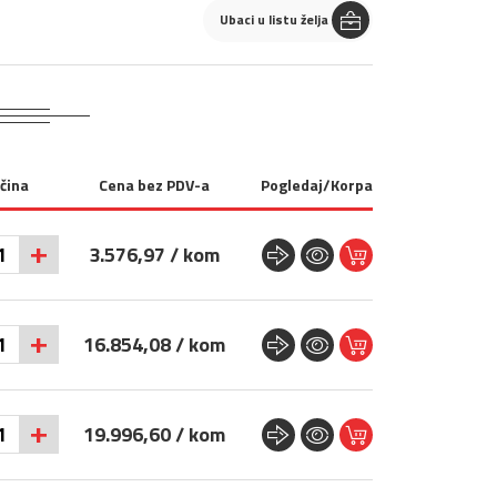
Ubaci u listu želja
ičina
Cena bez PDV-a
Pogledaj/Korpa
+
3.576,97 / kom
+
16.854,08 / kom
+
19.996,60 / kom