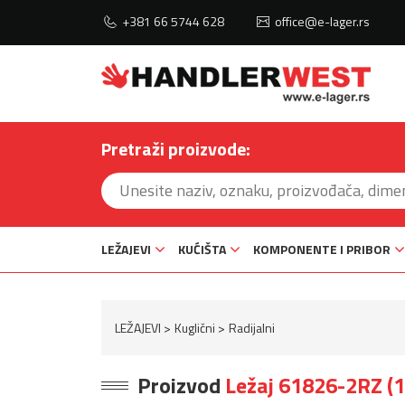
+381 66 5744 628
office@e-lager.rs
Pretraži proizvode:
LEŽAJEVI
KUĆIŠTA
KOMPONENTE I PRIBOR
LEŽAJEVI
Kuglični
Radijalni
Proizvod
Ležaj 61826-2RZ 