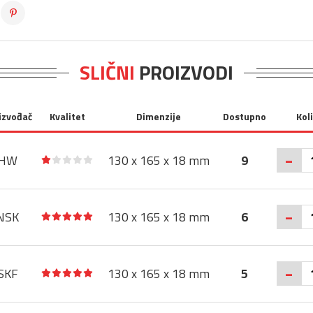
SLIČNI
PROIZVODI
izvođač
Kvalitet
Dimenzije
Dostupno
Kol
-
HW
130 x 165 x 18 mm
9
-
NSK
130 x 165 x 18 mm
6
-
SKF
130 x 165 x 18 mm
5