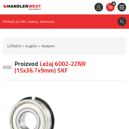
0
STAVKE
0,
00
RSD
Pretraži po šifri, nazivu, dimenziji..
LEŽAJEVI
Kuglični
Radijalni
Proizvod
Ležaj 6002-2ZNR
(15x36.7x9mm) SKF