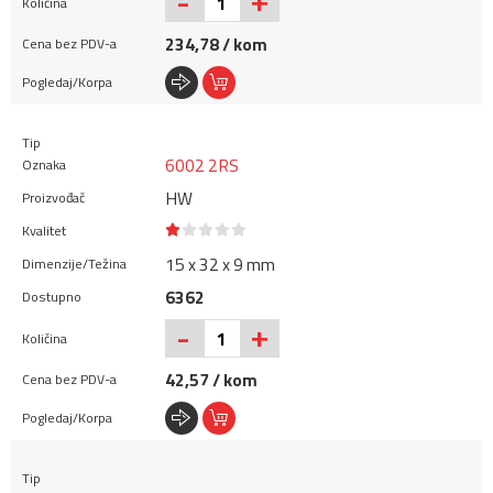
+
-
234,78 / kom
6002 2RS
HW
15 x 32 x 9 mm
6362
+
-
42,57 / kom