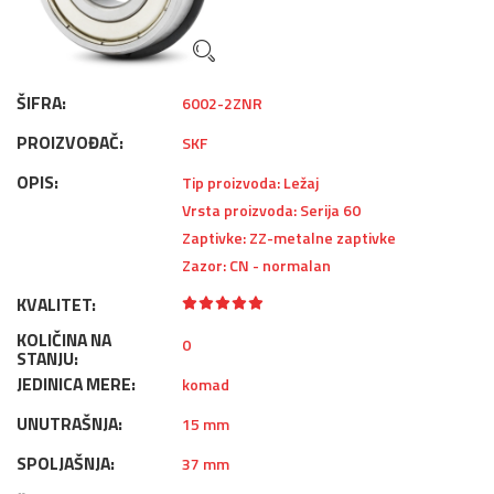
ŠIFRA:
6002-2ZNR
PROIZVOĐAČ:
SKF
OPIS:
Tip proizvoda: Ležaj
Vrsta proizvoda: Serija 60
Zaptivke: ZZ-metalne zaptivke
Zazor: CN - normalan
KVALITET:
KOLIČINA NA
0
STANJU:
JEDINICA MERE:
komad
UNUTRAŠNJA:
15 mm
SPOLJAŠNJA:
37 mm