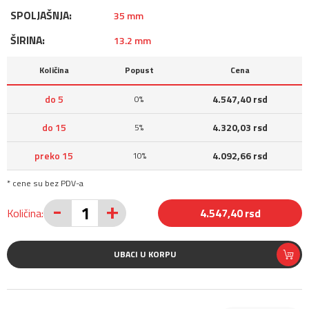
SPOLJAŠNJA:
35 mm
ŠIRINA:
13.2 mm
Količina
Popust
Cena
do 5
4.547,40 rsd
0%
do 15
4.320,03 rsd
5%
preko 15
4.092,66 rsd
10%
* cene su bez PDV-a
-
+
Količina:
4.547,40 rsd
UBACI U KORPU