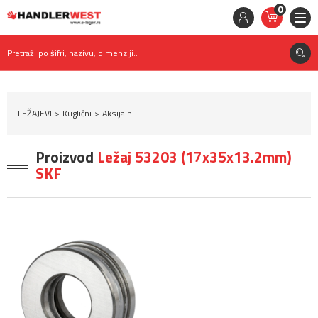
0
STAVKE
0,
00
RSD
Pretraži po šifri, nazivu, dimenziji..
LEŽAJEVI
Kuglični
Aksijalni
Proizvod
Ležaj 53203 (17x35x13.2mm)
SKF