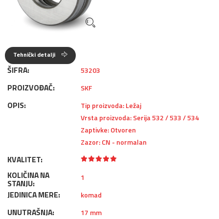
Tehnički detalji
ŠIFRA:
53203
PROIZVOĐAČ:
SKF
OPIS:
Tip proizvoda: Ležaj
Vrsta proizvoda: Serija 532 / 533 / 534
Zaptivke: Otvoren
Zazor: CN - normalan
KVALITET:
KOLIČINA NA
1
STANJU:
JEDINICA MERE:
komad
UNUTRAŠNJA:
17 mm