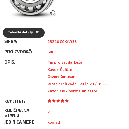
Tehnički detalji
ŠIFRA:
23240 CCK/W33
PROIZVOĐAČ:
SKF
OPIS:
Tip proizvoda: Ležaj
Kavez: Čelični
Otvor: Konusan
Vrsta proizvoda: Serija 23 / BS2-3
Zazor: CN - normalan zazor
KVALITET:
KOLIČINA NA
2
STANJU:
JEDINICA MERE:
komad