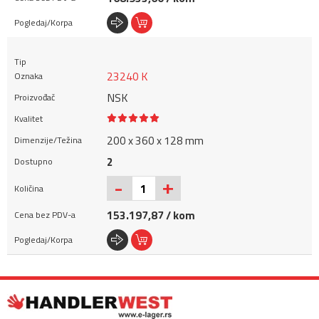
23240 K
NSK
200 x 360 x 128 mm
2
+
-
153.197,87 / kom