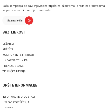
Naša kompanija se bavi trgovinom kugličnim ležajevima i srodnim proizvodima
sa primenom u industriji i transportu.
Saznaj više
BRZI LINKOVI
LEŽAJEVI
KUĆIŠTA
KOMPONENTE I PRIBOR
LINEARNA TEHNIKA
PRENOS SNAGE
TEHNIČKA HEMIJA
OPŠTE INFORMACIJE
INFORMACIJE O DOSTAVI
USLOVI KORIŠĆENJA
O NAMA