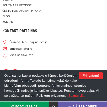
POLITIKA PRIVATNOSTI
ČESTO POSTAVLJANA PITANJA
BLOG
KONTAKT
KONTAKTIRAJTE NAS
Šavnička 32b, Beograd, Srbija
office@e-lager.rs
+381 66 5744 628
Ovaj sajt prikuplja podatke o ličnosti korišćenjem
Prihvatam!
određenih formi. Takođe koristimo kolačiće kako
bismo Vam obezbedili potpunu funkcionalnost stranice
© 2018 - 2026 |
E-LAGER
. Sva prava zadržana.
i omogućili najbolje korisničko iskustvo. Posetom ovog sajta, Vi
Izdrada Internet prodavnice
,
Izrada sajta
,
Izrada mobilnih aplikacija
i
SEO
optimizacija sajta
- *nbgteam.com
se slažete sa našom Politikom privatnosti.
Saznaj više
POZOVITE NAS
PIŠITE NA VIBER