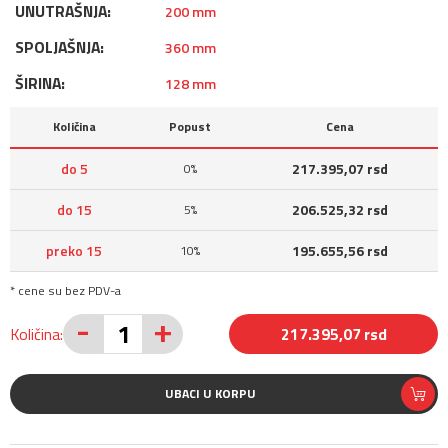
UNUTRAŠNJA:
200 mm
SPOLJAŠNJA:
360 mm
ŠIRINA:
128 mm
Količina
Popust
Cena
do 5
217.395,07 rsd
0%
do 15
206.525,32 rsd
5%
preko 15
195.655,56 rsd
10%
* cene su bez PDV-a
-
+
Količina:
217.395,07 rsd
UBACI U KORPU