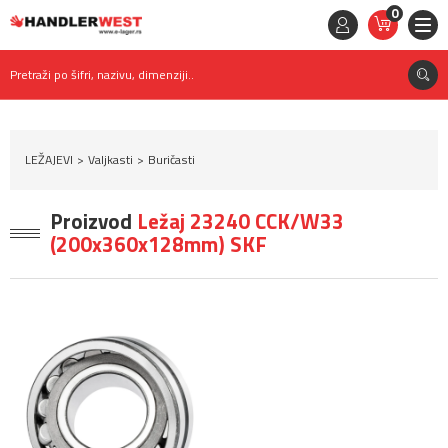
0
STAVKE
0,
00
RSD
Pretraži po šifri, nazivu, dimenziji..
LEŽAJEVI
Valjkasti
Buričasti
Proizvod
Ležaj 23240 CCK/W33
(200x360x128mm) SKF