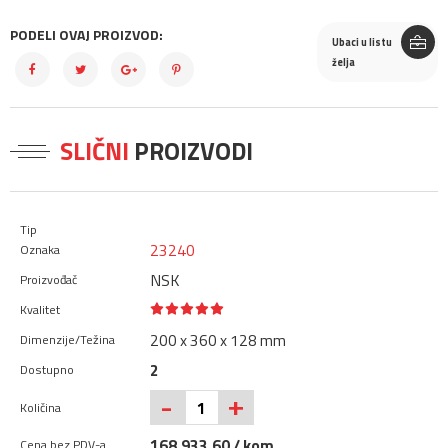
PODELI OVAJ PROIZVOD:
Ubaci u listu
želja
SLIČNI
PROIZVODI
23240
NSK
200 x 360 x 128 mm
2
+
-
168.933,60 / kom