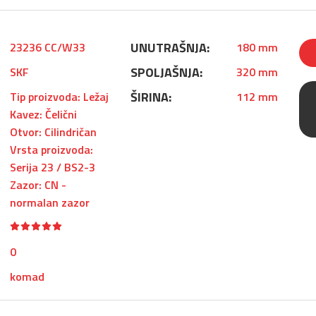
UNUTRAŠNJA:
23236 CC/W33
180 mm
SPOLJAŠNJA:
SKF
320 mm
ŠIRINA:
Tip proizvoda: Ležaj
112 mm
Kavez: Čelični
Otvor: Cilindričan
Vrsta proizvoda:
Serija 23 / BS2-3
Zazor: CN -
normalan zazor
0
komad