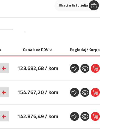
Ubaci u listu želja
a
Cena bez PDV-a
Pogledaj/Korpa
+
123.682,68 / kom
+
154.767,20 / kom
+
142.876,49 / kom