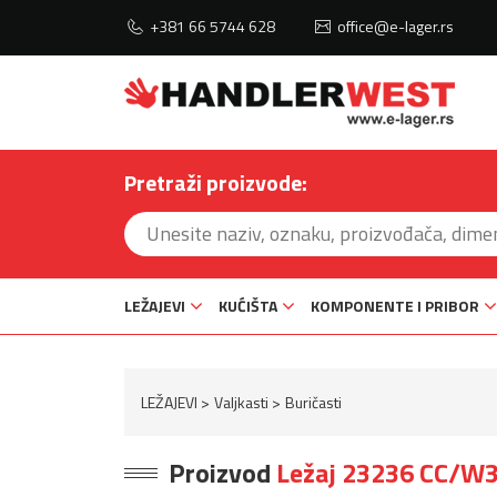
+381 66 5744 628
office@e-lager.rs
Pretraži proizvode:
LEŽAJEVI
KUĆIŠTA
KOMPONENTE I PRIBOR
LEŽAJEVI
Valjkasti
Buričasti
Proizvod
Ležaj 23236 CC/W