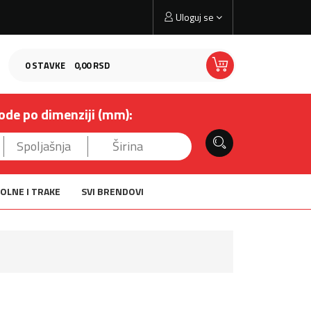
Uloguj se
0
STAVKE
0,
00
RSD
ode po dimenziji (mm):
OLNE I TRAKE
SVI BRENDOVI