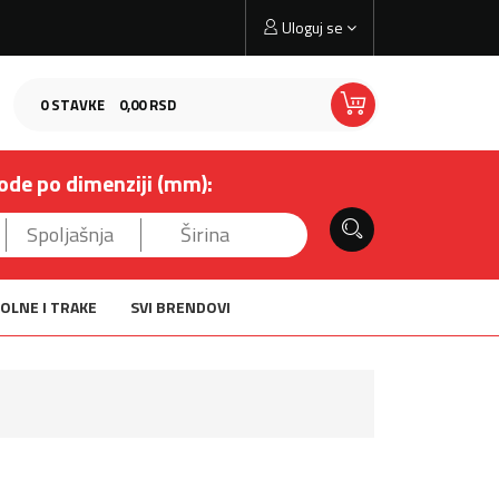
Uloguj se
0
STAVKE
0,
00
RSD
ode po dimenziji (mm):
OLNE I TRAKE
SVI BRENDOVI