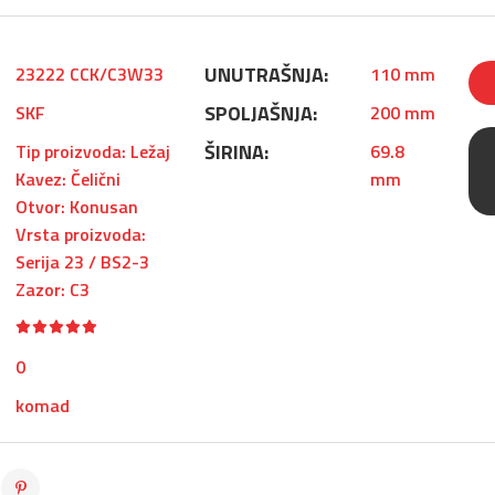
UNUTRAŠNJA:
23222 CCK/C3W33
110 mm
SPOLJAŠNJA:
SKF
200 mm
ŠIRINA:
Tip proizvoda: Ležaj
69.8
Kavez: Čelični
mm
Otvor: Konusan
Vrsta proizvoda:
Serija 23 / BS2-3
Zazor: C3
0
komad