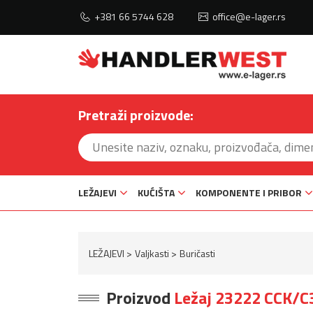
+381 66 5744 628
office@e-lager.rs
Pretraži proizvode:
LEŽAJEVI
KUĆIŠTA
KOMPONENTE I PRIBOR
LEŽAJEVI
Valjkasti
Buričasti
Proizvod
Ležaj 23222 CCK/