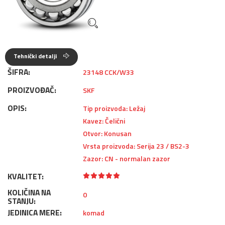
Tehnički detalji
ŠIFRA:
23148 CCK/W33
PROIZVOĐAČ:
SKF
OPIS:
Tip proizvoda: Ležaj
Kavez: Čelični
Otvor: Konusan
Vrsta proizvoda: Serija 23 / BS2-3
Zazor: CN - normalan zazor
KVALITET:
KOLIČINA NA
0
STANJU:
JEDINICA MERE:
komad