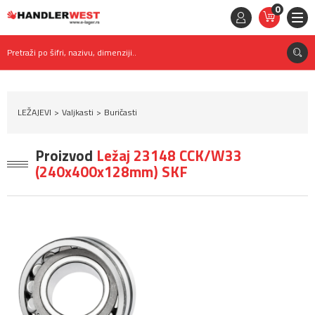
0
STAVKE
0,
00
RSD
Pretraži po šifri, nazivu, dimenziji..
LEŽAJEVI
Valjkasti
Buričasti
Proizvod
Ležaj 23148 CCK/W33
(240x400x128mm) SKF