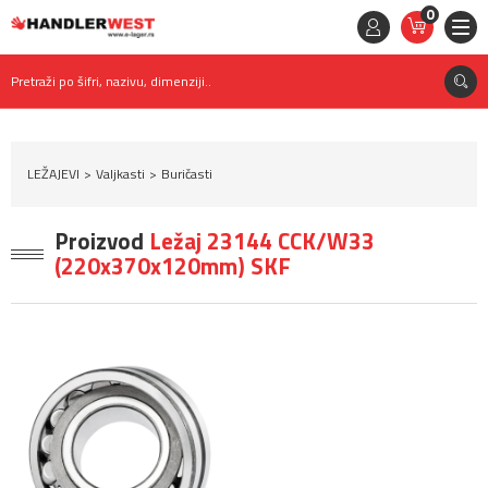
0
STAVKE
0,
00
RSD
Pretraži po šifri, nazivu, dimenziji..
LEŽAJEVI
Valjkasti
Buričasti
Proizvod
Ležaj 23144 CCK/W33
(220x370x120mm) SKF