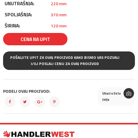
UNUTRAŠNJA:
220 mm
SPOLJAŠNJA:
370 mm
ŠIRINA:
120 mm
CENA NA UPIT
POŠALJITE UPIT ZA OVAJ PROIZVOD KAKO BISMO VAS POZVALI
I/ILI POSLALI CENU ZA OVAJ PROIZVOD
PODELI OVAJ PROIZVOD:
Ubaci u listu
želja