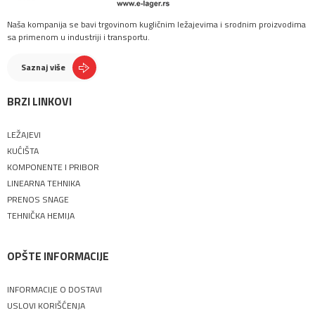
Naša kompanija se bavi trgovinom kugličnim ležajevima i srodnim proizvodima
sa primenom u industriji i transportu.
Saznaj više
BRZI LINKOVI
LEŽAJEVI
KUĆIŠTA
KOMPONENTE I PRIBOR
LINEARNA TEHNIKA
PRENOS SNAGE
TEHNIČKA HEMIJA
OPŠTE INFORMACIJE
INFORMACIJE O DOSTAVI
USLOVI KORIŠĆENJA