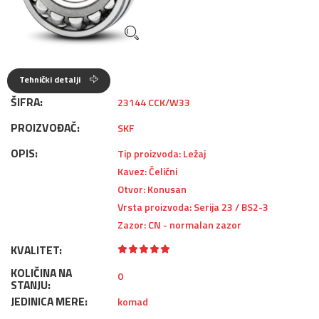
Tehnički detalji
ŠIFRA:
23144 CCK/W33
PROIZVOĐAČ:
SKF
OPIS:
Tip proizvoda: Ležaj
Kavez: Čelični
Otvor: Konusan
Vrsta proizvoda: Serija 23 / BS2-3
Zazor: CN - normalan zazor
KVALITET:
KOLIČINA NA
0
STANJU:
JEDINICA MERE:
komad