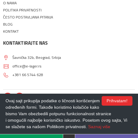
O NAMA
POLITIKA PRIVATNOSTI
ČESTO POSTAVLJANA PITANJA
BLOG
KONTAKT
KONTAKTIRAJTE NAS
Šavnička 32b, Beograd, Srbija
office@e-lager.rs
+381 66 5744 628
Ovaj sajt prikuplja podatke o ličnosti korišćenjem
Prihvatam!
određenih formi. Takođe koristimo kolačiće kako
bismo Vam obezbedili potpunu funkcionalnost stranice
© 2018 - 2026 |
E-LAGER
. Sva prava zadržana.
i omogućili najbolje korisničko iskustvo. Posetom ovog sajta, Vi
Izdrada Internet prodavnice
,
Izrada sajta
,
Izrada mobilnih aplikacija
i
SEO
optimizacija sajta
- *nbgteam.com
se slažete sa našom Politikom privatnosti.
Saznaj više