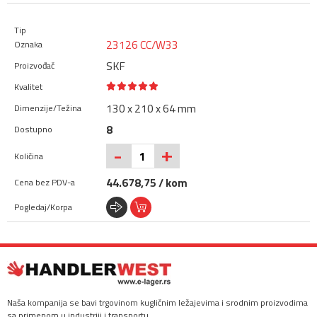
23126 CC/W33
SKF
130 x 210 x 64 mm
8
+
-
44.678,75 / kom
Naša kompanija se bavi trgovinom kugličnim ležajevima i srodnim proizvodima
sa primenom u industriji i transportu.