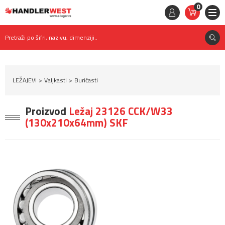
0
STAVKE
0,
00
RSD
Pretraži po šifri, nazivu, dimenziji..
LEŽAJEVI
Valjkasti
Buričasti
Proizvod
Ležaj 23126 CCK/W33
(130x210x64mm) SKF