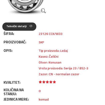
Tehnički detalji
ŠIFRA:
23126 CCK/W33
PROIZVOĐAČ:
SKF
OPIS:
Tip proizvoda: Ležaj
Kavez: Čelični
Otvor: Konusan
Vrsta proizvoda: Serija 23 / BS2-3
Zazor: CN - normalan zazor
KVALITET:
KOLIČINA NA
0
STANJU:
JEDINICA MERE:
komad