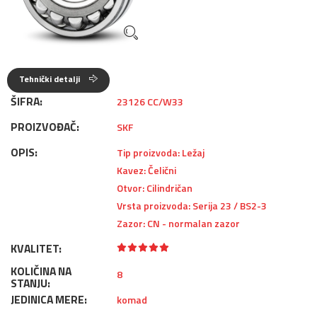
Tehnički detalji
ŠIFRA:
23126 CC/W33
PROIZVOĐAČ:
SKF
OPIS:
Tip proizvoda: Ležaj
Kavez: Čelični
Otvor: Cilindričan
Vrsta proizvoda: Serija 23 / BS2-3
Zazor: CN - normalan zazor
KVALITET:
KOLIČINA NA
8
STANJU:
JEDINICA MERE:
komad