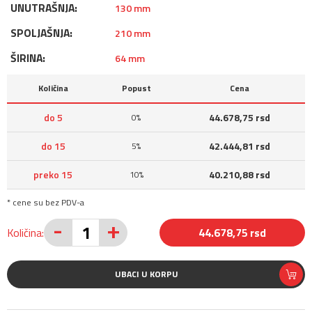
UNUTRAŠNJA:
130 mm
SPOLJAŠNJA:
210 mm
ŠIRINA:
64 mm
Količina
Popust
Cena
do 5
44.678,75 rsd
0%
do 15
42.444,81 rsd
5%
preko 15
40.210,88 rsd
10%
* cene su bez PDV-a
-
+
Količina:
44.678,75 rsd
UBACI U KORPU