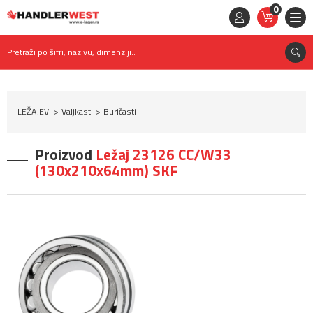
0
STAVKE
0,
00
RSD
Pretraži po šifri, nazivu, dimenziji..
LEŽAJEVI
Valjkasti
Buričasti
Proizvod
Ležaj 23126 CC/W33
(130x210x64mm) SKF