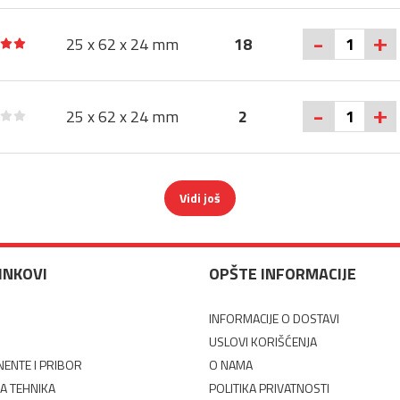
+
-
25 x 62 x 24 mm
18
+
-
25 x 62 x 24 mm
2
Vidi još
LINKOVI
OPŠTE INFORMACIJE
INFORMACIJE O DOSTAVI
USLOVI KORIŠĆENJA
ENTE I PRIBOR
O NAMA
A TEHNIKA
POLITIKA PRIVATNOSTI