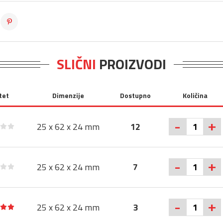
SLIČNI
PROIZVODI
tet
Dimenzije
Dostupno
Količina
+
-
25 x 62 x 24 mm
12
+
-
25 x 62 x 24 mm
7
+
-
25 x 62 x 24 mm
3