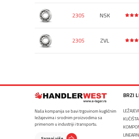
2305
NSK
2305
ZVL
BRZI 
LEŽAJEVI
Naša kompanija se bavi trgovinom kugličnim
ležajevima i srodnim proizvodima sa
KUĆIŠTA
primenom u industriji i transportu.
KOMPON
LINEARN
Saznaj više