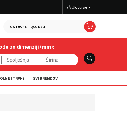
Uloguj se
0
STAVKE
0,
00
RSD
ode po dimenziji (mm):
OLNE I TRAKE
SVI BRENDOVI