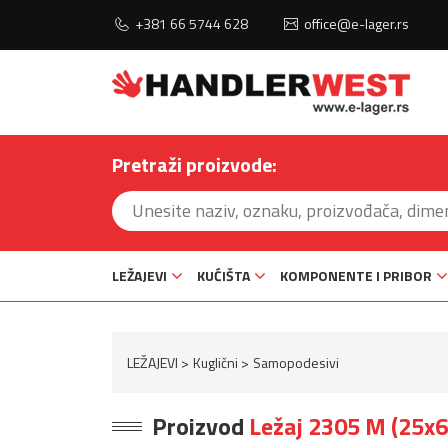
+381 66 5744 628
office@e-lager.rs
Pretraži proizvode:
LEŽAJEVI
KUĆIŠTA
KOMPONENTE I PRIBOR
LEŽAJEVI
Kuglični
Samopodesivi
Proizvod
Ležaj 2305 M (25