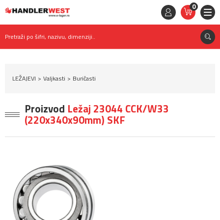
0
STAVKE
0,
00
RSD
Pretraži po šifri, nazivu, dimenziji..
LEŽAJEVI
Valjkasti
Buričasti
Proizvod
Ležaj 23044 CCK/W33
(220x340x90mm) SKF