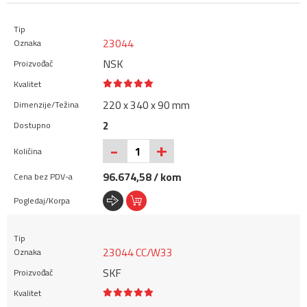
23044
NSK
220 x 340 x 90 mm
2
+
-
96.674,58 / kom
23044 CC/W33
SKF