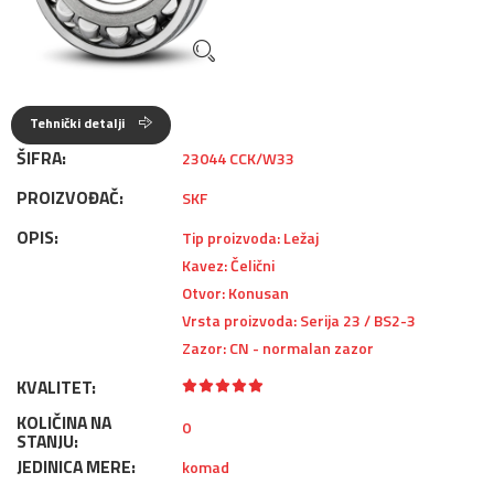
Tehnički detalji
ŠIFRA:
23044 CCK/W33
PROIZVOĐAČ:
SKF
OPIS:
Tip proizvoda: Ležaj
Kavez: Čelični
Otvor: Konusan
Vrsta proizvoda: Serija 23 / BS2-3
Zazor: CN - normalan zazor
KVALITET:
KOLIČINA NA
0
STANJU:
JEDINICA MERE:
komad