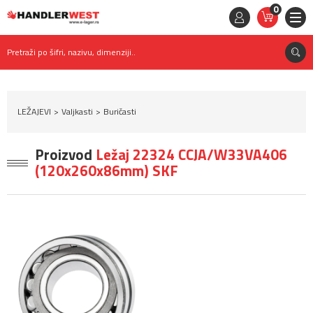
0
STAVKE
0,
00
RSD
Pretraži po šifri, nazivu, dimenziji..
LEŽAJEVI
Valjkasti
Buričasti
Proizvod
Ležaj 22324 CCJA/W33VA406
(120x260x86mm) SKF