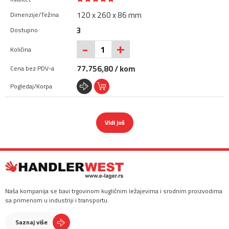
120 x 260 x 86 mm
3
+
-
77.756,80 / kom
Vidi još
Naša kompanija se bavi trgovinom kugličnim ležajevima i srodnim proizvodima
sa primenom u industriji i transportu.
Saznaj više