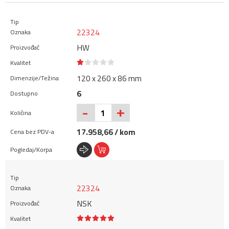
22324
HW
120 x 260 x 86 mm
6
+
-
17.958,66 / kom
22324
NSK