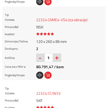
22324 CAME4-VS4 (za vibracije)
NSK
120 x 260 x 86 mm
2
+
-
80.791,47 / kom
22324 CC/W33
SKF