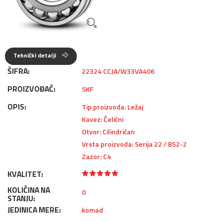
Tehnički detalji
ŠIFRA:
22324 CCJA/W33VA406
PROIZVOĐAČ:
SKF
OPIS:
Tip proizvoda: Ležaj
Kavez: Čelični
Otvor: Cilindričan
Vrsta proizvoda: Serija 22 / BS2-2
Zazor: C4
KVALITET:
KOLIČINA NA
0
STANJU:
JEDINICA MERE:
komad