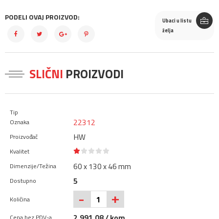
PODELI OVAJ PROIZVOD:
Ubaci u listu
želja
SLIČNI
PROIZVODI
22312
HW
60 x 130 x 46 mm
5
+
-
2.991,08 / kom