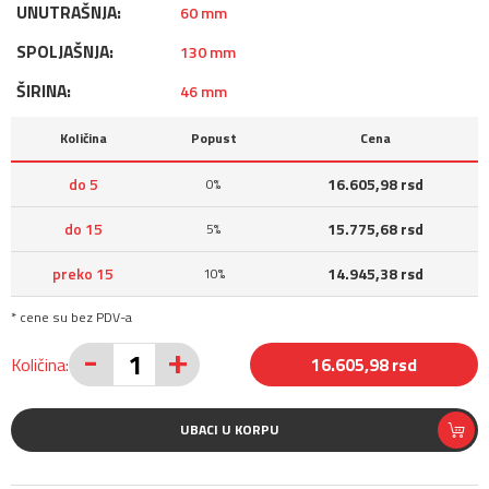
UNUTRAŠNJA:
60 mm
SPOLJAŠNJA:
130 mm
ŠIRINA:
46 mm
Količina
Popust
Cena
do 5
16.605,98 rsd
0%
do 15
15.775,68 rsd
5%
preko 15
14.945,38 rsd
10%
* cene su bez PDV-a
-
+
Količina:
16.605,98 rsd
UBACI U KORPU