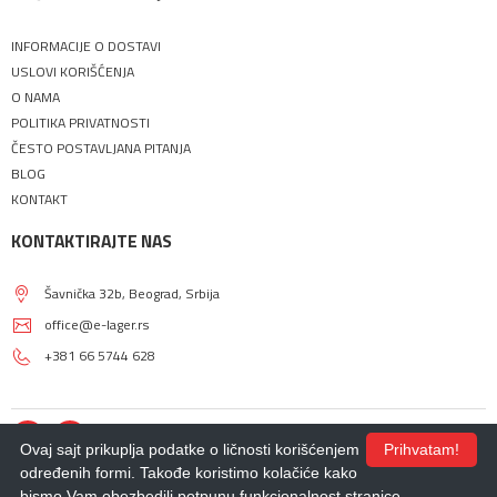
INFORMACIJE O DOSTAVI
USLOVI KORIŠĆENJA
O NAMA
POLITIKA PRIVATNOSTI
ČESTO POSTAVLJANA PITANJA
BLOG
KONTAKT
KONTAKTIRAJTE NAS
Šavnička 32b, Beograd, Srbija
office@e-lager.rs
+381 66 5744 628
Ovaj sajt prikuplja podatke o ličnosti korišćenjem
Prihvatam!
određenih formi. Takođe koristimo kolačiće kako
bismo Vam obezbedili potpunu funkcionalnost stranice