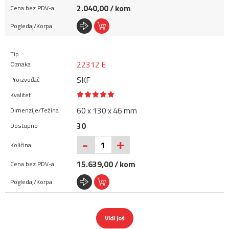
2.040,00 / kom
22312 E
SKF
60 x 130 x 46 mm
30
+
-
15.639,00 / kom
Vidi još