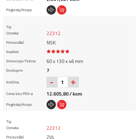
22312
NSK
60 x 130 x 46 mm
7
+
-
12.605,80 / kom
22312
ZVL