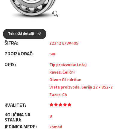
Tehnički detalji
ŠIFRA:
22312 E/VA405
PROIZVOĐAČ:
SKF
OPIS:
Tip proizvoda: Ležaj
Kavez: Čelični
Otvor: Cilindričan
Vrsta proizvoda: Serija 22 / BS2-2
Zazor: C4
KVALITET:
KOLIČINA NA
8
STANJU:
JEDINICA MERE:
komad