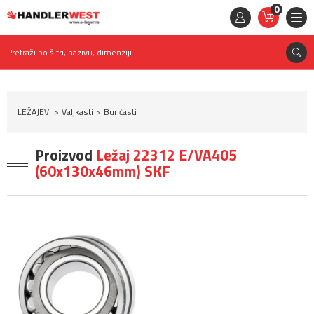
0
STAVKE
0,
00
RSD
Pretraži po šifri, nazivu, dimenziji..
LEŽAJEVI
Valjkasti
Buričasti
Proizvod
Ležaj 22312 E/VA405
(60x130x46mm) SKF