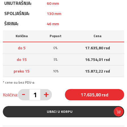
UNUTRAŠNJA:
60 mm
SPOLJAŠNJA:
130 mm
ŠIRINA:
46 mm
Količina
Popust
Cena
do 5
17.635,80 rsd
0%
do 15
16.754,01 rsd
5%
preko 15
15.872,22 rsd
10%
* cene su bez PDV-a
-
+
Količina:
17.635,80 rsd
UBACI U KORPU