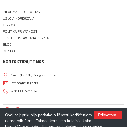
INFORMACIJE O DOSTAVI
USLOVI KORIŠĆENJA
O NAMA
POLITIKA PRIVATNOSTI
ČESTO POSTAVLJANA PITANJA
BLOG
KONTAKT
KONTAKTIRAJTE NAS
Šavnička 32b, Beograd, Srbija
office@e-lager.rs
+381 66 5744 628
Ovaj sajt prikuplja podatke o ličnosti korišćenjem
Prihvatam!
određenih formi. Takođe koristimo kolačiće kako
bismo Vam obezbedili potpunu funkcionalnost stranice