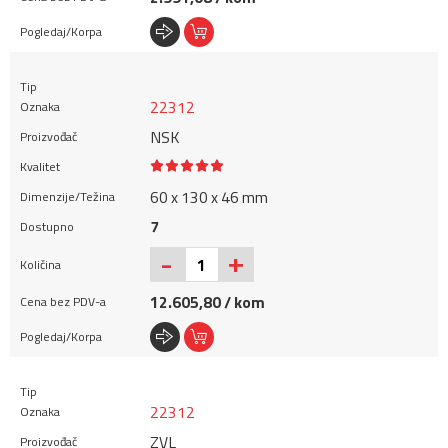
22312
NSK
60 x 130 x 46 mm
7
+
-
12.605,80 / kom
22312
ZVL