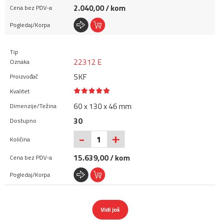
2.040,00 / kom
22312 E
SKF
60 x 130 x 46 mm
30
+
-
15.639,00 / kom
Vidi još