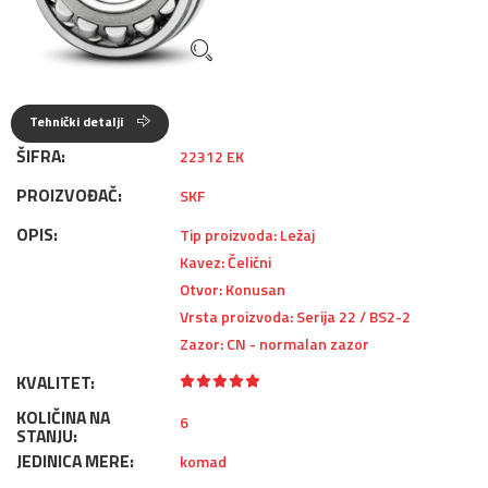
Tehnički detalji
ŠIFRA:
22312 EK
PROIZVOĐAČ:
SKF
OPIS:
Tip proizvoda: Ležaj
Kavez: Čelični
Otvor: Konusan
Vrsta proizvoda: Serija 22 / BS2-2
Zazor: CN - normalan zazor
KVALITET:
KOLIČINA NA
6
STANJU:
JEDINICA MERE:
komad