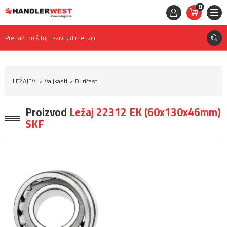
0
STAVKE
0,
00
RSD
Pretraži po šifri, nazivu, dimenziji..
LEŽAJEVI
Valjkasti
Buričasti
Proizvod
Ležaj 22312 EK (60x130x46mm)
SKF