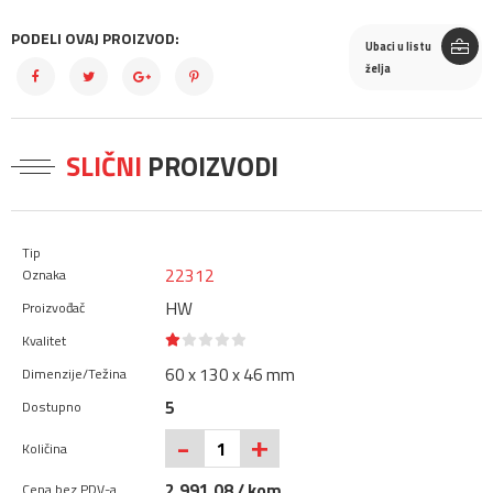
PODELI OVAJ PROIZVOD:
Ubaci u listu
želja
SLIČNI
PROIZVODI
22312
HW
60 x 130 x 46 mm
5
+
-
2.991,08 / kom