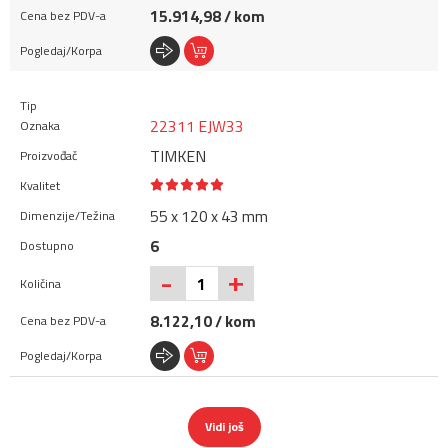
15.914,98 / kom
22311 EJW33
TIMKEN
55 x 120 x 43 mm
6
+
-
8.122,10 / kom
Vidi još