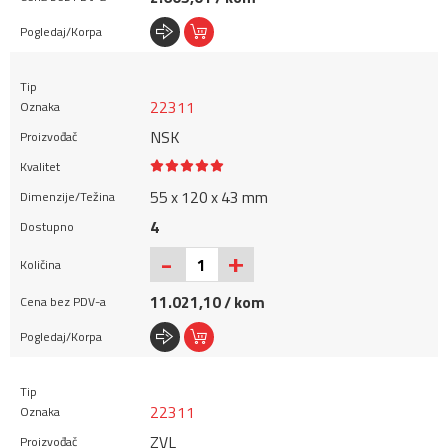
22311
NSK
55 x 120 x 43 mm
4
+
-
11.021,10 / kom
22311
ZVL