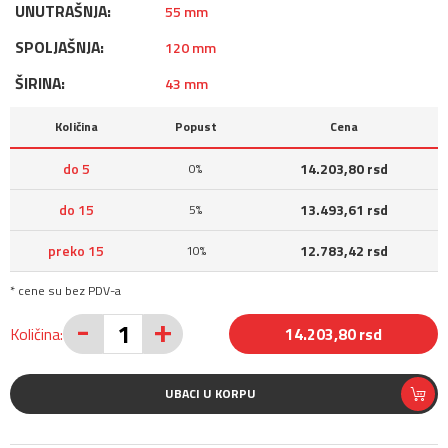
UNUTRAŠNJA:
55 mm
SPOLJAŠNJA:
120 mm
ŠIRINA:
43 mm
Količina
Popust
Cena
do 5
14.203,80 rsd
0%
do 15
13.493,61 rsd
5%
preko 15
12.783,42 rsd
10%
* cene su bez PDV-a
-
+
Količina:
14.203,80 rsd
UBACI U KORPU