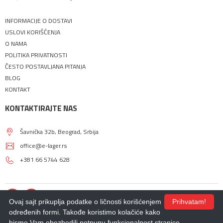
INFORMACIJE O DOSTAVI
USLOVI KORIŠĆENJA
O NAMA
POLITIKA PRIVATNOSTI
ČESTO POSTAVLJANA PITANJA
BLOG
KONTAKT
KONTAKTIRAJTE NAS
Šavnička 32b, Beograd, Srbija
office@e-lager.rs
+381 66 5744 628
Ovaj sajt prikuplja podatke o ličnosti korišćenjem
Prihvatam!
određenih formi. Takođe koristimo kolačiće kako
bismo Vam obezbedili potpunu funkcionalnost stranice