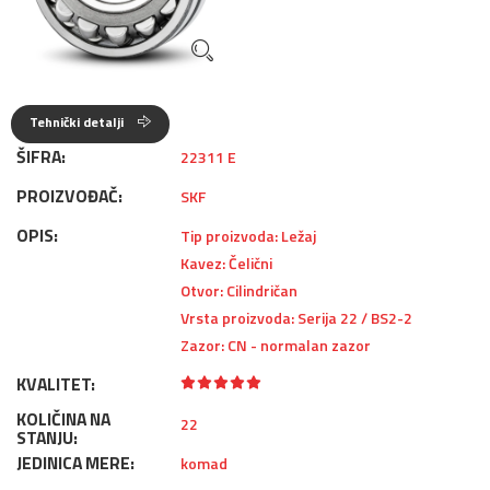
Tehnički detalji
ŠIFRA:
22311 E
PROIZVOĐAČ:
SKF
OPIS:
Tip proizvoda: Ležaj
Kavez: Čelični
Otvor: Cilindričan
Vrsta proizvoda: Serija 22 / BS2-2
Zazor: CN - normalan zazor
KVALITET:
KOLIČINA NA
22
STANJU:
JEDINICA MERE:
komad