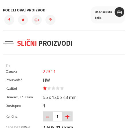
PODELI OVAJ PROIZVOD:
Ubaci u listu
želja
SLIČNI
PROIZVODI
22311
HW
55 x 120 x 43 mm
1
+
-
2.605,01 / kom