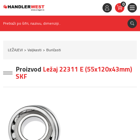
0
STAVKE
0,
00
RSD
Pretraži po šifri, nazivu, dimenziji..
LEŽAJEVI
Valjkasti
Buričasti
Proizvod
Ležaj 22311 E (55x120x43mm)
SKF