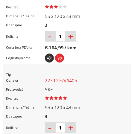
55 x 120 x 43 mm
2
+
-
6.164,99 / kom
22311 E/VA405
SKF
55 x 120 x 43 mm
3
+
-