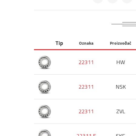
Tip
Oznaka
Proizvođač
22311
HW
22311
NSK
22311
ZVL
22311 E
SKF