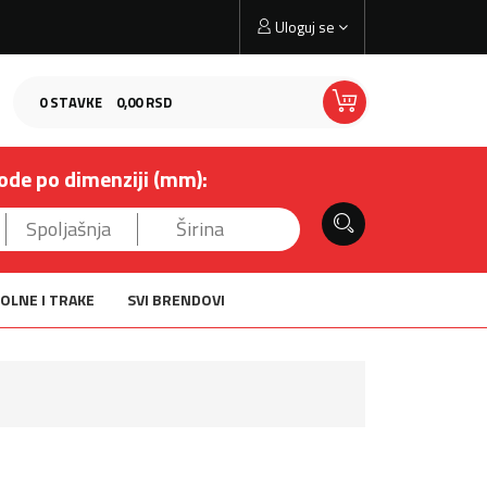
Uloguj se
0
STAVKE
0,
00
RSD
ode po dimenziji (mm):
OLNE I TRAKE
SVI BRENDOVI