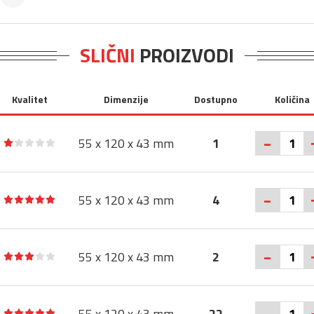
SLIČNI
PROIZVODI
Kvalitet
Dimenzije
Dostupno
Količina
-
55 x 120 x 43 mm
1
-
55 x 120 x 43 mm
4
-
55 x 120 x 43 mm
2
-
55 x 120 x 43 mm
22