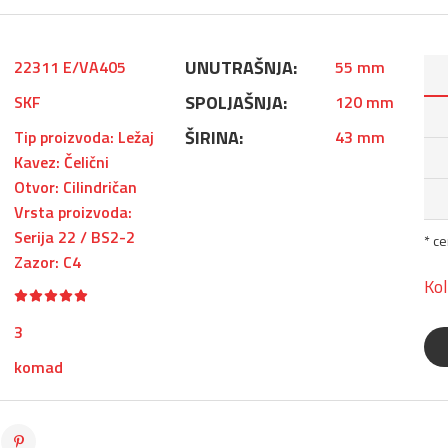
UNUTRAŠNJA:
22311 E/VA405
55 mm
SPOLJAŠNJA:
SKF
120 mm
ŠIRINA:
Tip proizvoda: Ležaj
43 mm
Kavez: Čelični
Otvor: Cilindričan
Vrsta proizvoda:
Serija 22 / BS2-2
* c
Zazor: C4
Kol
3
komad