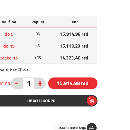
Količina
Popust
Cena
do 5
15.914,98 rsd
0%
do 15
15.119,23 rsd
5%
preko 15
14.323,48 rsd
10%
ene su bez PDV-a
-
+
ičina:
15.914,98 rsd
UBACI U KORPU
Ubaci u listu želja