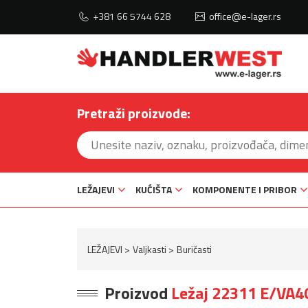
+381 66 5744 628
office@e-lager.rs
Pretraži proizvode:
LEŽAJEVI
KUĆIŠTA
KOMPONENTE I PRIBOR
LEŽAJEVI
Valjkasti
Buričasti
Proizvod
Ležaj 22311 E/VA