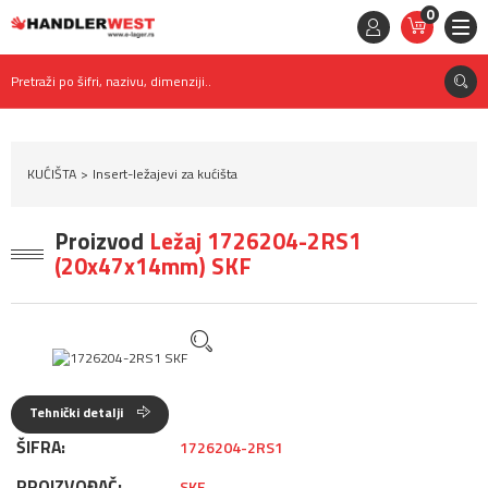
0
STAVKE
0,
00
RSD
Pretraži po šifri, nazivu, dimenziji..
KUĆIŠTA
Insert-ležajevi za kućišta
Proizvod
Ležaj 1726204-2RS1
(20x47x14mm) SKF
Tehnički detalji
ŠIFRA:
1726204-2RS1
PROIZVOĐAČ:
SKF