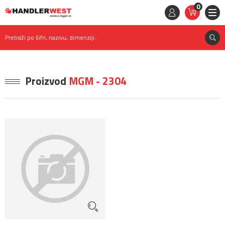
0
STAVKE
0,
00
RSD
Pretraži po šifri, nazivu, dimenziji..
Proizvod
MGM - 2304