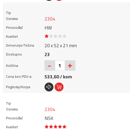
2304
HW
20 x 52 x 21 mm
23
+
-
533,60 / kom
2304
NSK