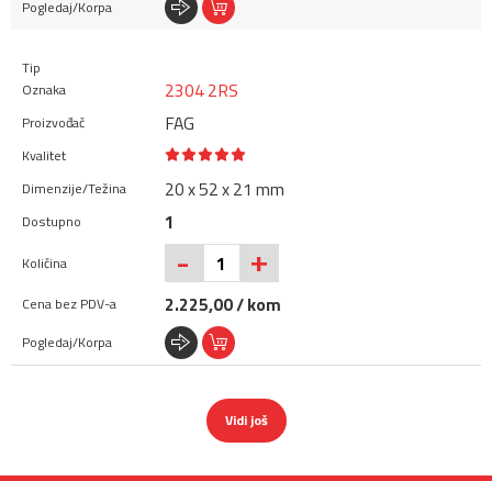
2304 2RS
FAG
20 x 52 x 21 mm
1
+
-
2.225,00 / kom
Vidi još