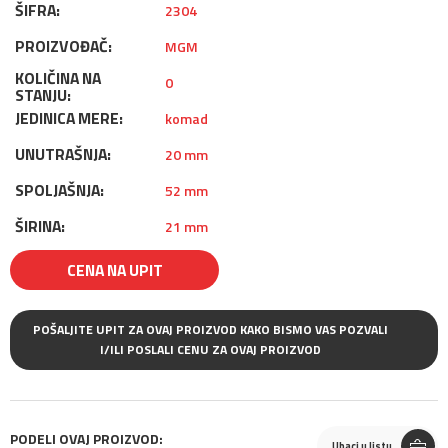
ŠIFRA:
2304
PROIZVOĐAČ:
MGM
KOLIČINA NA
0
STANJU:
JEDINICA MERE:
komad
UNUTRAŠNJA:
20 mm
SPOLJAŠNJA:
52 mm
ŠIRINA:
21 mm
CENA NA UPIT
POŠALJITE UPIT ZA OVAJ PROIZVOD KAKO BISMO VAS POZVALI
I/ILI POSLALI CENU ZA OVAJ PROIZVOD
PODELI OVAJ PROIZVOD:
Ubaci u listu