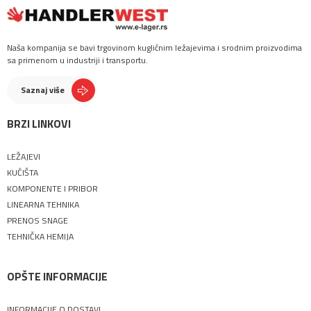
Naša kompanija se bavi trgovinom kugličnim ležajevima i srodnim proizvodima
sa primenom u industriji i transportu.
Saznaj više
BRZI LINKOVI
LEŽAJEVI
KUĆIŠTA
KOMPONENTE I PRIBOR
LINEARNA TEHNIKA
PRENOS SNAGE
TEHNIČKA HEMIJA
OPŠTE INFORMACIJE
INFORMACIJE O DOSTAVI