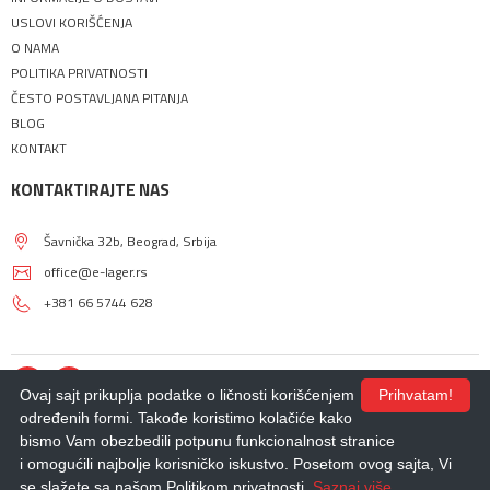
USLOVI KORIŠĆENJA
O NAMA
POLITIKA PRIVATNOSTI
ČESTO POSTAVLJANA PITANJA
BLOG
KONTAKT
KONTAKTIRAJTE NAS
Šavnička 32b, Beograd, Srbija
office@e-lager.rs
+381 66 5744 628
Ovaj sajt prikuplja podatke o ličnosti korišćenjem
Prihvatam!
određenih formi. Takođe koristimo kolačiće kako
bismo Vam obezbedili potpunu funkcionalnost stranice
© 2018 - 2026 |
E-LAGER
. Sva prava zadržana.
i omogućili najbolje korisničko iskustvo. Posetom ovog sajta, Vi
Izdrada Internet prodavnice
,
Izrada sajta
,
Izrada mobilnih aplikacija
i
SEO
optimizacija sajta
- *nbgteam.com
se slažete sa našom Politikom privatnosti.
Saznaj više