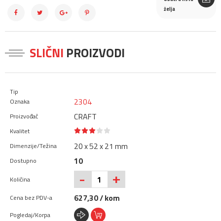
želja
SLIČNI
PROIZVODI
2304
CRAFT
20 x 52 x 21 mm
10
+
-
627,30 / kom