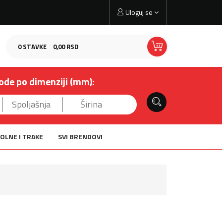
Uloguj se
0
STAVKE
0,
00
RSD
ode po dimenziji (mm):
OLNE I TRAKE
SVI BRENDOVI