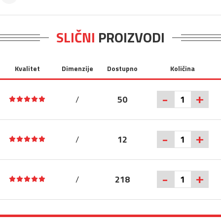
SLIČNI
PROIZVODI
Kvalitet
Dimenzije
Dostupno
Količina
+
-
/
50
+
-
/
12
+
-
/
218