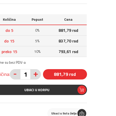
Količina
Popust
Cena
do 5
881,79 rsd
0%
do 15
837,70 rsd
5%
preko 15
793,61 rsd
10%
ene su bez PDV-a
-
+
ičina:
881,79 rsd
UBACI U KORPU
Ubaci u listu želja