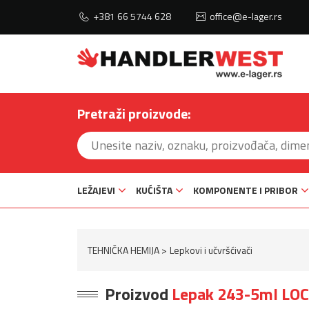
+381 66 5744 628
office@e-lager.rs
Pretraži proizvode:
LEŽAJEVI
KUĆIŠTA
KOMPONENTE I PRIBOR
TEHNIČKA HEMIJA
Lepkovi i učvršćivači
Proizvod
Lepak 243-5ml LO