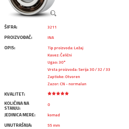
ŠIFRA:
3211
PROIZVOĐAČ:
INA
OPIS:
Tip proizvoda: Ležaj
Kavez: Čelični
Ugao: 30°
Vrsta proizvoda: Serija 30 / 32 / 33
Zaptivke: Otvoren
Zazor: CN - normalan
KVALITET:
KOLIČINA NA
0
STANJU:
JEDINICA MERE:
komad
UNUTRAŠNJA:
55 mm