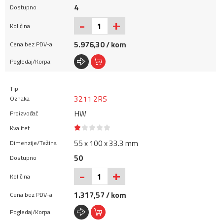
4
+
-
5.976,30 / kom
3211 2RS
HW
55 x 100 x 33.3 mm
50
+
-
1.317,57 / kom