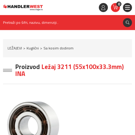
0
STAVKE
0,
00
RSD
Pretraži po šifri, nazivu, dimenziji..
LEŽAJEVI
Kuglični
Sa kosim dodirom
Proizvod
Ležaj 3211 (55x100x33.3mm)
INA