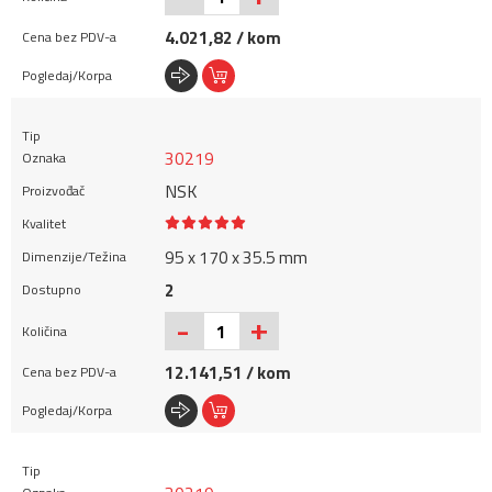
4.021,82 / kom
30219
NSK
95 x 170 x 35.5 mm
2
+
-
12.141,51 / kom