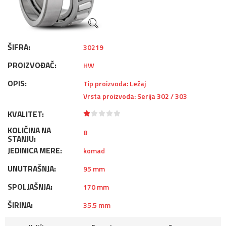
ŠIFRA:
30219
PROIZVOĐAČ:
HW
OPIS:
Tip proizvoda: Ležaj
Vrsta proizvoda: Serija 302 / 303
KVALITET:
KOLIČINA NA
8
STANJU:
JEDINICA MERE:
komad
UNUTRAŠNJA:
95 mm
SPOLJAŠNJA:
170 mm
ŠIRINA:
35.5 mm