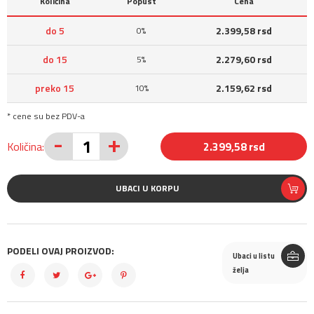
Količina
Popust
Cena
do 5
2.399,58 rsd
0%
do 15
2.279,60 rsd
5%
preko 15
2.159,62 rsd
10%
* cene su bez PDV-a
-
+
Količina:
2.399,58 rsd
UBACI U KORPU
PODELI OVAJ PROIZVOD:
Ubaci u listu
želja