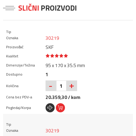
SLIČNI
PROIZVODI
30219
SKF
95 x 170 x 35.5 mm
1
+
-
20.359,30 / kom
30219