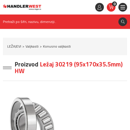
0
STAVKE
0,
00
RSD
Pretraži po šifri, nazivu, dimenziji..
LEŽAJEVI
Valjkasti
Konusno valjkasti
Proizvod
Ležaj 30219 (95x170x35.5mm)
HW