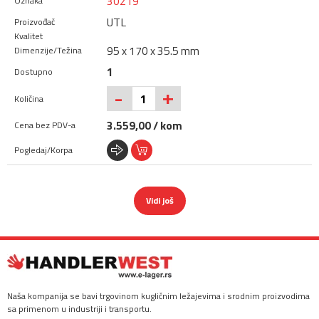
30219
UTL
95 x 170 x 35.5 mm
1
+
-
3.559,00 / kom
Vidi još
Naša kompanija se bavi trgovinom kugličnim ležajevima i srodnim proizvodima
sa primenom u industriji i transportu.