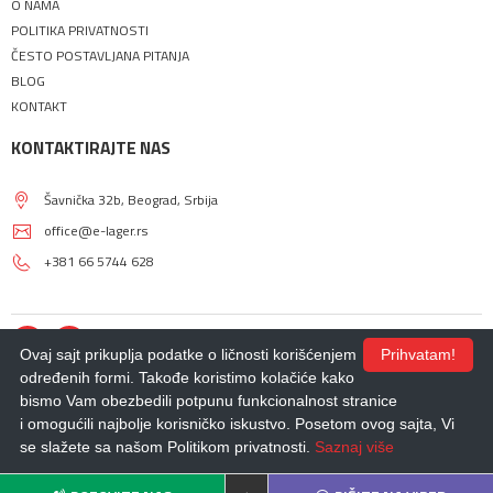
O NAMA
POLITIKA PRIVATNOSTI
ČESTO POSTAVLJANA PITANJA
BLOG
KONTAKT
KONTAKTIRAJTE NAS
Šavnička 32b, Beograd, Srbija
office@e-lager.rs
+381 66 5744 628
Ovaj sajt prikuplja podatke o ličnosti korišćenjem
Prihvatam!
određenih formi. Takođe koristimo kolačiće kako
bismo Vam obezbedili potpunu funkcionalnost stranice
© 2018 - 2026 |
E-LAGER
. Sva prava zadržana.
i omogućili najbolje korisničko iskustvo. Posetom ovog sajta, Vi
Izdrada Internet prodavnice
,
Izrada sajta
,
Izrada mobilnih aplikacija
i
SEO
optimizacija sajta
- *nbgteam.com
se slažete sa našom Politikom privatnosti.
Saznaj više