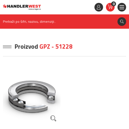
0
STAVKE
0,
00
RSD
Pretraži po šifri, nazivu, dimenziji..
Proizvod
GPZ - 51228