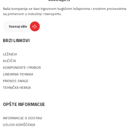
Naša kompanija se bavi trgovinom kugličnim ležajevima i srodnim proizvodima
sa primenom u industriji i transportu.
Saznaj više
BRZI LINKOVI
LEŽAJEVI
KUĆIŠTA
KOMPONENTE I PRIBOR
LINEARNA TEHNIKA
PRENOS SNAGE
TEHNIČKA HEMIJA
OPŠTE INFORMACIJE
INFORMACIJE O DOSTAVI
USLOVI KORIŠĆENJA