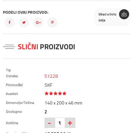
PODELI OVAJ PROIZVOD:
Ubaci u listu
želja
SLIČNI
PROIZVODI
51228
SKF
140 x 200 x 46 mm
2
+
-