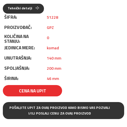
Tehnički detalji
ŠIFRA:
51228
PROIZVOĐAČ:
GPZ
KOLIČINA NA
0
STANJU:
JEDINICA MERE:
komad
UNUTRAŠNJA:
140 mm
SPOLJAŠNJA:
200 mm
ŠIRINA:
46 mm
CENA NA UPIT
POŠALJITE UPIT ZA OVAJ PROIZVOD KAKO BISMO VAS POZVALI
I/ILI POSLALI CENU ZA OVAJ PROIZVOD