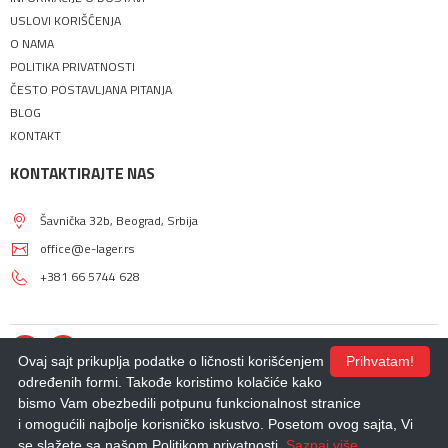
USLOVI KORIŠĆENJA
O NAMA
POLITIKA PRIVATNOSTI
ČESTO POSTAVLJANA PITANJA
BLOG
KONTAKT
KONTAKTIRAJTE NAS
Šavnička 32b, Beograd, Srbija
office@e-lager.rs
+381 66 5744 628
Ovaj sajt prikuplja podatke o ličnosti korišćenjem
Prihvatam!
određenih formi. Takođe koristimo kolačiće kako
bismo Vam obezbedili potpunu funkcionalnost stranice
© 2018 - 2026 |
E-LAGER
. Sva prava zadržana.
i omogućili najbolje korisničko iskustvo. Posetom ovog sajta, Vi
Izdrada Internet prodavnice
,
Izrada sajta
,
Izrada mobilnih aplikacija
i
SEO
optimizacija sajta
- *nbgteam.com
se slažete sa našom Politikom privatnosti.
Saznaj više