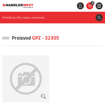
0
STAVKE
0,
00
RSD
Pretraži po šifri, nazivu, dimenziji..
Proizvod
GPZ - 32305