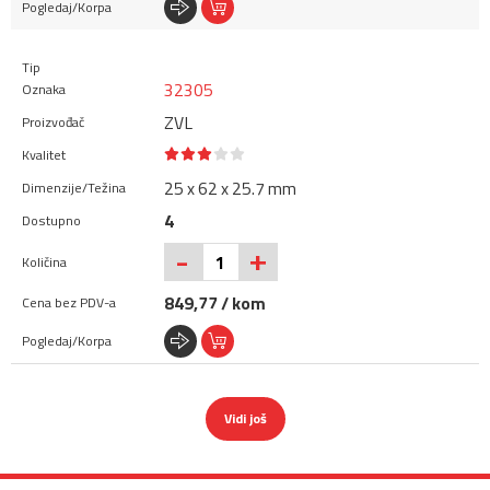
32305
ZVL
25 x 62 x 25.7 mm
4
+
-
849,77 / kom
Vidi još