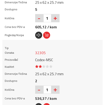
25 x 62 x 25.7 mm
5
+
-
605,12 / kom
32305
Codex-MSC
25 x 62 x 25.7 mm
2
+
-
536,37 / kom