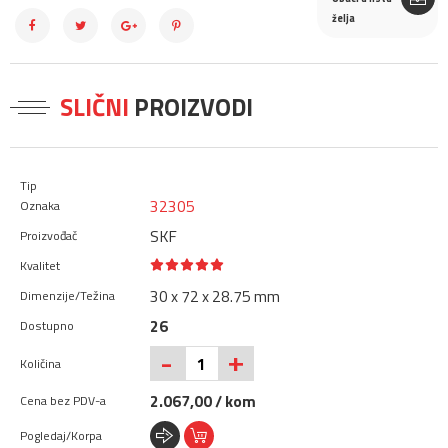
želja
SLIČNI
PROIZVODI
32305
SKF
30 x 72 x 28.75 mm
26
+
-
2.067,00 / kom