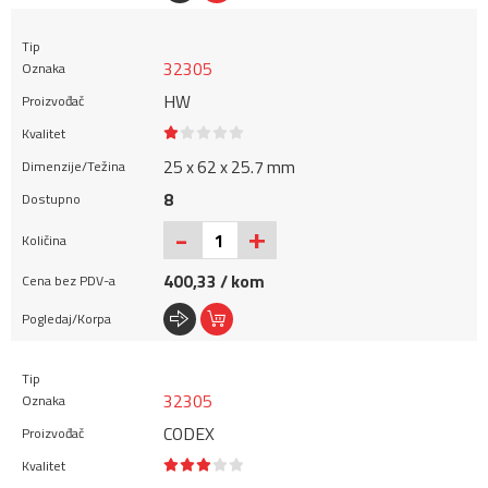
32305
HW
25 x 62 x 25.7 mm
8
+
-
400,33 / kom
32305
CODEX