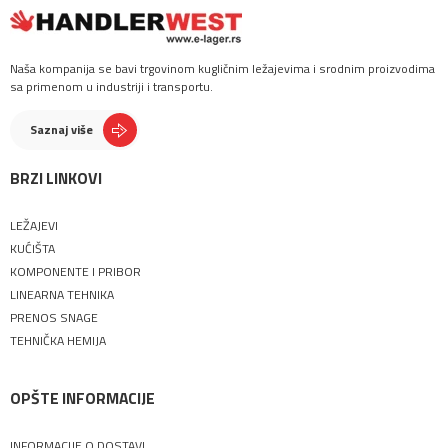
Naša kompanija se bavi trgovinom kugličnim ležajevima i srodnim proizvodima
sa primenom u industriji i transportu.
Saznaj više
BRZI LINKOVI
LEŽAJEVI
KUĆIŠTA
KOMPONENTE I PRIBOR
LINEARNA TEHNIKA
PRENOS SNAGE
TEHNIČKA HEMIJA
OPŠTE INFORMACIJE
INFORMACIJE O DOSTAVI