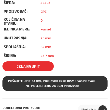
ŠIFRA:
32305
PROIZVOĐAČ:
GPZ
KOLIČINA NA
0
STANJU:
JEDINICA MERE:
komad
UNUTRAŠNJA:
25 mm
SPOLJAŠNJA:
62 mm
ŠIRINA:
25.7 mm
CENA NA UPIT
POŠALJITE UPIT ZA OVAJ PROIZVOD KAKO BISMO VAS POZVALI
I/ILI POSLALI CENU ZA OVAJ PROIZVOD
PODELI OVAJ PROIZVOD:
Ubaci u listu