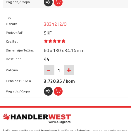
30312 J2/Q
SKF
60 x 130 x 34.14 mm
44
+
-
3.720,35 / kom
Naša kompanija se bavi trgovinom kugličnim ležajevima i srodnim proizvodima