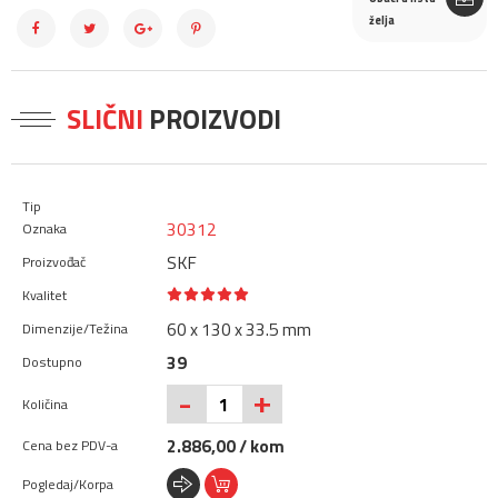
želja
SLIČNI
PROIZVODI
30312
SKF
60 x 130 x 33.5 mm
39
+
-
2.886,00 / kom