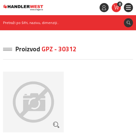
0
STAVKE
0,
00
RSD
Pretraži po šifri, nazivu, dimenziji..
Proizvod
GPZ - 30312