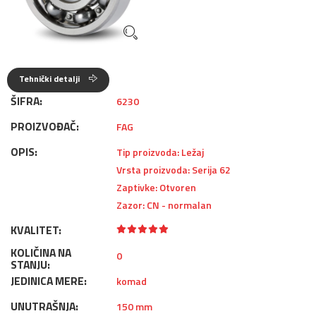
Tehnički detalji
ŠIFRA:
6230
PROIZVOĐAČ:
FAG
OPIS:
Tip proizvoda: Ležaj
Vrsta proizvoda: Serija 62
Zaptivke: Otvoren
Zazor: CN - normalan
KVALITET:
KOLIČINA NA
0
STANJU:
JEDINICA MERE:
komad
UNUTRAŠNJA:
150 mm