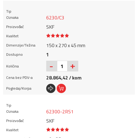
6230/C3
SKF
150 x 270 x 45 mm
1
+
-
28.864,42 / kom
62300-2RS1
SKF