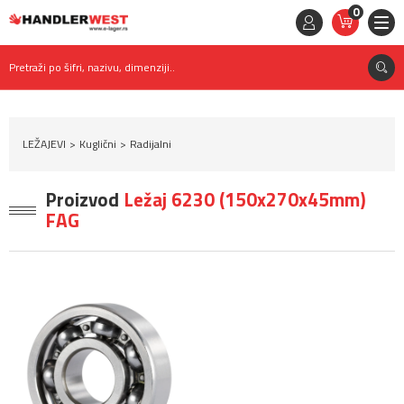
0
STAVKE
0,
00
RSD
Pretraži po šifri, nazivu, dimenziji..
LEŽAJEVI
Kuglični
Radijalni
Proizvod
Ležaj 6230 (150x270x45mm)
FAG