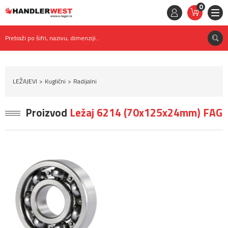
0
STAVKE
0,
00
RSD
Pretraži po šifri, nazivu, dimenziji..
LEŽAJEVI
Kuglični
Radijalni
Proizvod
Ležaj 6214 (70x125x24mm) FAG