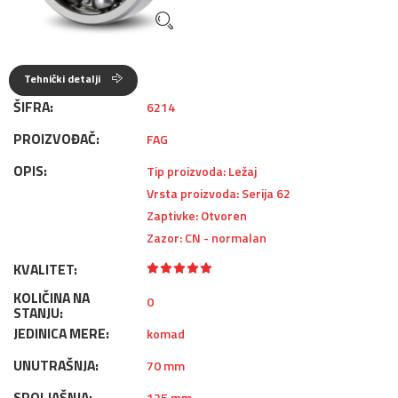
Tehnički detalji
ŠIFRA:
6214
PROIZVOĐAČ:
FAG
OPIS:
Tip proizvoda: Ležaj
Vrsta proizvoda: Serija 62
Zaptivke: Otvoren
Zazor: CN - normalan
KVALITET:
KOLIČINA NA
0
STANJU:
JEDINICA MERE:
komad
UNUTRAŠNJA:
70 mm
SPOLJAŠNJA:
125 mm