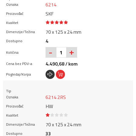
6214
SKF
70 x 125 x 24 mm
4
+
-
4.490,68 / kom
6214 2RS
HW
70 x 125 x 24 mm
33