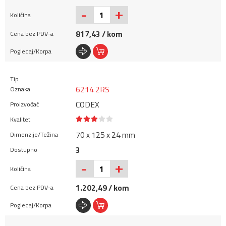
+
-
817,43 / kom
6214 2RS
CODEX
70 x 125 x 24 mm
3
+
-
1.202,49 / kom