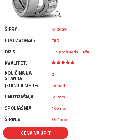
ŠIFRA:
540669
PROIZVOĐAČ:
FAG
OPIS:
Tip proizvoda: Ležaj
KVALITET:
KOLIČINA NA
0
STANJU:
JEDINICA MERE:
komad
UNUTRAŠNJA:
65 mm
SPOLJAŠNJA:
165 mm
ŠIRINA:
36.1 mm
CENA NA UPIT