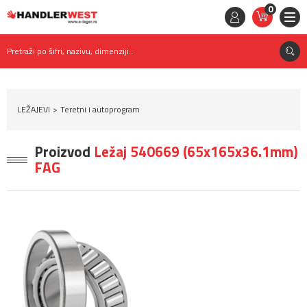
0
STAVKE
0,
00
RSD
Pretraži po šifri, nazivu, dimenziji..
LEŽAJEVI
Teretni i autoprogram
Proizvod
Ležaj 540669 (65x165x36.1mm)
FAG