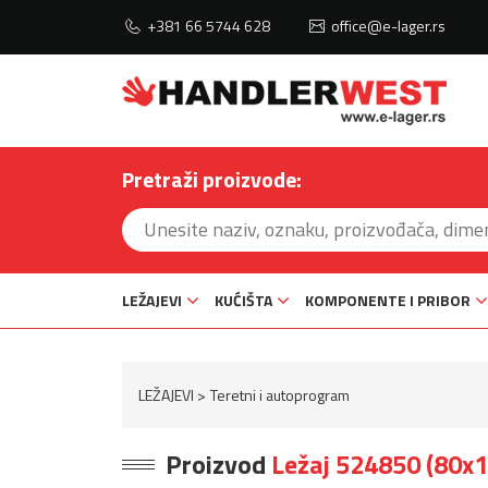
+381 66 5744 628
office@e-lager.rs
Pretraži proizvode:
LEŽAJEVI
KUĆIŠTA
KOMPONENTE I PRIBOR
LEŽAJEVI
Teretni i autoprogram
Proizvod
Ležaj 524850 (80