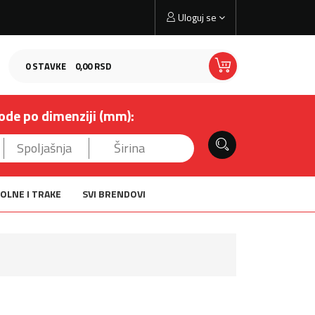
Uloguj se
0
STAVKE
0,
00
RSD
ode po dimenziji (mm):
OLNE I TRAKE
SVI BRENDOVI